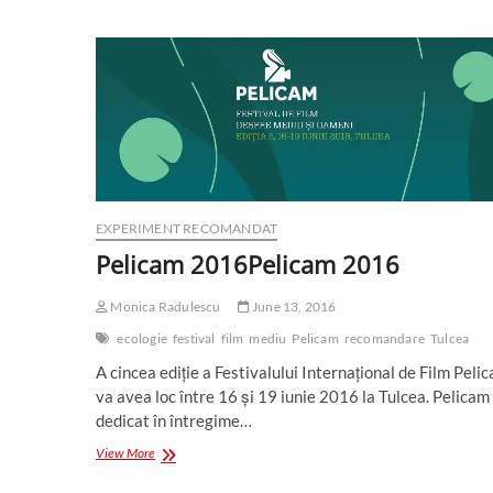
EXPERIMENT RECOMANDAT
Pelicam 2016
Pelicam 2016
Monica Radulescu
June 13, 2016
ecologie
festival
film
mediu
Pelicam
recomandare
Tulcea
A cincea ediție a Festivalului Internațional de Film Peli
va avea loc între 16 și 19 iunie 2016 la Tulcea. Pelicam
dedicat în întregime…
Pelicam
View More
2016
Pelicam
2016