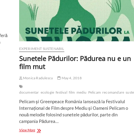
feră
a
…
EXPERIMENT SUSTENABIL
Sunetele Pădurilor: Pădurea nu e un
film mut
Monica Radulescu
May 4, 2018
documentar
ecologie
festival
film
mediu
Pelicam
recomandare
suste
Pelicam și Greenpeace România lansează la Festivalul
Internațional de Film despre Mediu și Oameni Pelicam o
nouă melodie folosind sunetele pădurilor, parte din
campania Pădurea…
Sunetele
View More