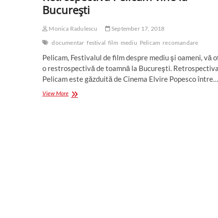
Bucureşti
Monica Radulescu
September 17, 2018
documentar
festival
film
mediu
Pelicam
recomandare
Pelicam, Festivalul de film despre mediu şi oameni, vă o
o restrospectivă de toamnă la Bucureşti. Retrospectiv
Pelicam este găzduită de Cinema Elvire Popesco între
Retrospectiva
View More
Pelicam
vine
la
Bucureşti