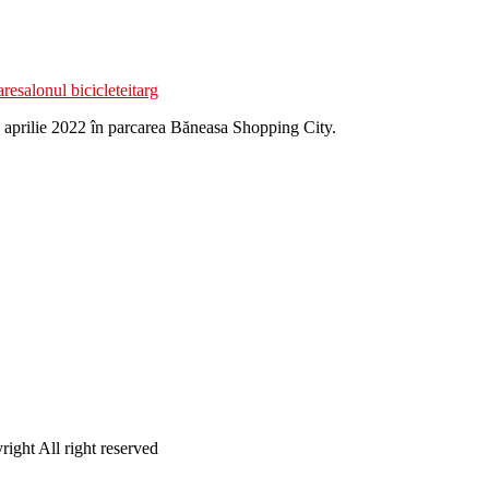
are
salonul bicicletei
targ
și 3 aprilie 2022 în parcarea Băneasa Shopping City.
ight All right reserved