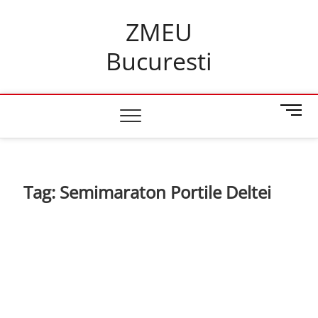
Skip
ZMEU
to
content
Bucuresti
M
e
n
u
B
Tag:
Semimaraton Portile Deltei
u
t
t
o
n