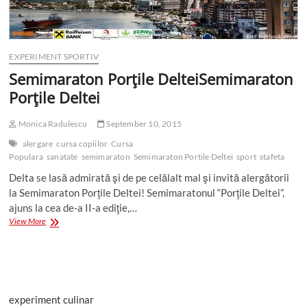
EXPERIMENT SPORTIV
Semimaraton Porţile Deltei
Semimaraton
Porţile Deltei
Monica Radulescu
September 10, 2015
alergare
cursa copiilor
Cursa
Populara
sanatate
semimaraton
Semimaraton Portile Deltei
sport
stafeta
Delta se lasă admirată şi de pe celălalt mal şi invită alergătorii
la Semimaraton Porţile Deltei! Semimaratonul “Porţile Deltei”,
ajuns la cea de-a II-a ediţie,…
Semimaraton
View More
Porţile
Deltei
Semimaraton
Porţile
Deltei
experiment culinar