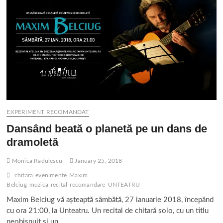
EXPERIMENT RECOMANDAT
Dansând beată o planetă pe un dans de
dramoletă
Monica Radulescu
January 25, 2018
chitara
evenimente
Maxim
Belciug
muzica
recital
recomandare
UNTEATRU
Maxim Belciug vă așteaptă sâmbătă, 27 ianuarie 2018, începând
cu ora 21:00, la Unteatru. Un recital de chitară solo, cu un titlu
neobișnuit și un…