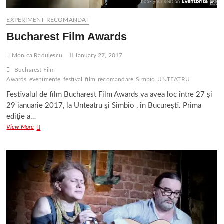
EXPERIMENT RECOMANDAT
Bucharest Film Awards
Monica Radulescu
January 27, 2017
Bucharest Film
Awards
evenimente
festival
film
recomandare
Simbio
UNTEATRU
Festivalul de film Bucharest Film Awards va avea loc între 27 şi
29 ianuarie 2017, la Unteatru şi Simbio , în Bucureşti. Prima
ediţie a…
Bucharest
View More
Film
Awards