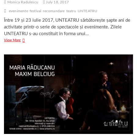
Monica Radulescu
July 18, 2017
evenimente
festival
recomandare
teatru
UNTEATRU
Între 19 și 23 iulie 2017, UNTEATRU sărbătorește șapte ani de
activitate printr-o serie de spectacole și evenimente. Zilele
UNTEATRU s-au constituit în forma unui…
Zilele
View More
UNTEATRU