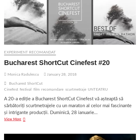
Sala
Unteatru
EXPERIMENT RECOMANDAT
Bucharest ShortCut Cinefest #20
Monica Radulescu
January 28, 2018
Bucharest ShortCut
Cinefest
festival
film
recomandare
scurtmetraje
UNTEATRU
A 20-a ediție a Bucharest ShortCut Cinefest vă așteaptă să
sărbătoriți scurtmetrajele cu un maraton al celor mai fascinante
și intrigante producții. Duminică, 28 ianuarie…
Bucharest
View More
ShortCut
Cinefest
#20