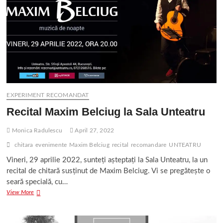
EXPERIMENT RECOMANDAT
Recital Maxim Belciug la Sala Unteatru
Monica Radulescu
April 27, 2022
chitara
evenimente
Maxim Belciug
recital
recomandare
UNTEATRU
Vineri, 29 aprilie 2022, sunteți așteptați la Sala Unteatru, la un
recital de chitară susținut de Maxim Belciug. Vi se pregătește o
seară specială, cu…
Recital
View More
Maxim
Belciug
la