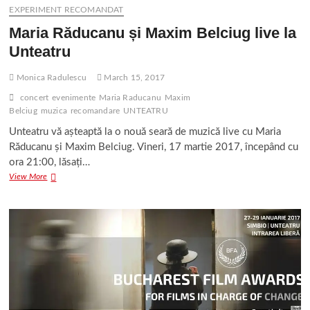
EXPERIMENT RECOMANDAT
Maria Răducanu și Maxim Belciug live la
Unteatru
Monica Radulescu
March 15, 2017
concert
evenimente
Maria Raducanu
Maxim
Belciug
muzica
recomandare
UNTEATRU
Unteatru vă așteaptă la o nouă seară de muzică live cu Maria
Răducanu și Maxim Belciug. Vineri, 17 martie 2017, începând cu
ora 21:00, lăsați…
Maria
View More
Răducanu
și
Maxim
Belciug
live
la
Unteatru