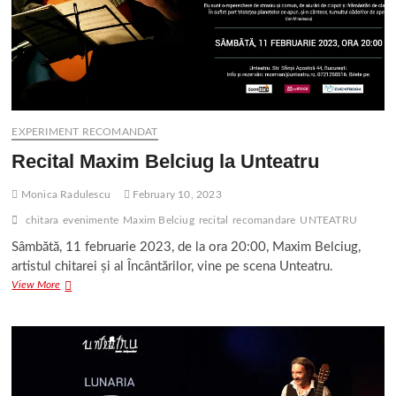
EXPERIMENT RECOMANDAT
Recital Maxim Belciug la Unteatru
Monica Radulescu
February 10, 2023
chitara
evenimente
Maxim Belciug
recital
recomandare
UNTEATRU
Sâmbătă, 11 februarie 2023, de la ora 20:00, Maxim Belciug,
artistul chitarei și al Încântărilor, vine pe scena Unteatru.
Recital
View More
Maxim
Belciug
la
Unteatru