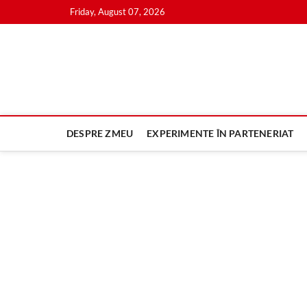
Skip
Friday, August 07, 2026
to
content
DESPRE ZMEU
EXPERIMENTE ÎN PARTENERIAT