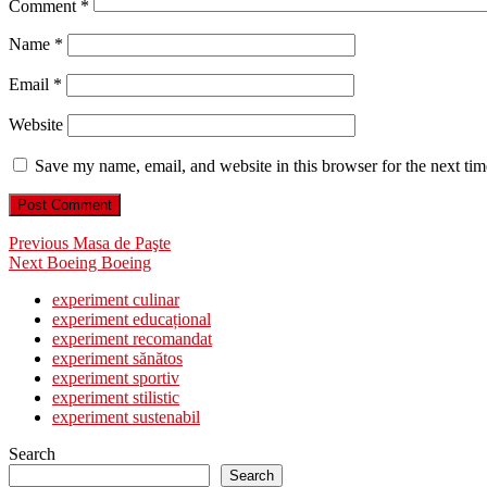
Comment
*
Name
*
Email
*
Website
Save my name, email, and website in this browser for the next ti
Post
Previous
Previous
Masa de Paşte
Next
post:
Next
Boeing Boeing
navigation
post:
experiment culinar
experiment educațional
experiment recomandat
experiment sănătos
experiment sportiv
experiment stilistic
experiment sustenabil
Search
Search