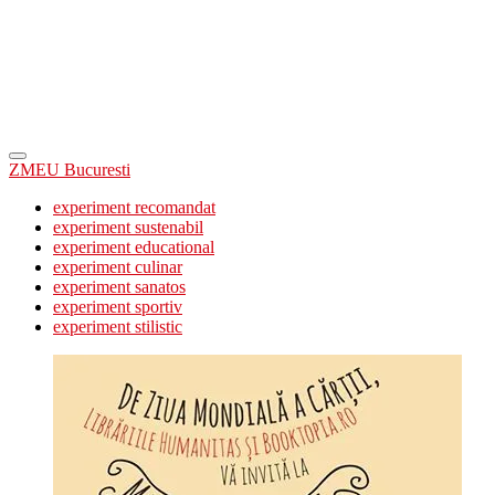
ZMEU Bucuresti
experiment recomandat
experiment sustenabil
experiment educational
experiment culinar
experiment sanatos
experiment sportiv
experiment stilistic