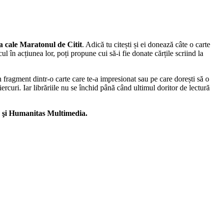
a cale Maratonul de Citit
. Adică tu citești și ei donează câte o carte
l în acțiunea lor, poți propune cui să-i fie donate cărțile scriind la
 un fragment dintr-o carte care te-a impresionat sau pe care dorești să o
ercuri. Iar librăriile nu se închid până când ultimul doritor de lectură
 şi Humanitas Multimedia.