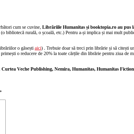
ărbători cum se cuvine,
Librăriile Humanitas și booktopia.ro au pus l
 bibliotecă rurală, o școală, etc.) Pentru a-și implica și mai mult publicu
ibrăriilor o găsești
aici
) . Trebuie doar să treci prin librărie și să citești
 primești o reducere de 20% la toate cărțile din librărie pentru ziua de mi
, Curtea Veche Publishing, Nemira, Humanitas, Humanitas Fiction
*