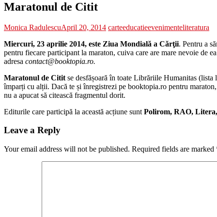
Maratonul de Citit
Monica Radulescu
April 20, 2014
carte
educatie
evenimente
literatura
Miercuri, 23 aprilie 2014, este Ziua Mondială a Cărţii
. Pentru a s
pentru fiecare participant la maraton, cuiva care are mare nevoie de ea (o
adresa
contact@booktopia.ro.
Maratonul de Citit
se desfășoară în toate Librăriile Humanitas (lista l
împarți cu alții. Dacă te și înregistrezi pe booktopia.ro pentru maraton,
nu a apucat să citească fragmentul dorit.
Editurile care participă la această acțiune sunt
Polirom, RAO, Litera
Leave a Reply
Your email address will not be published.
Required fields are marked