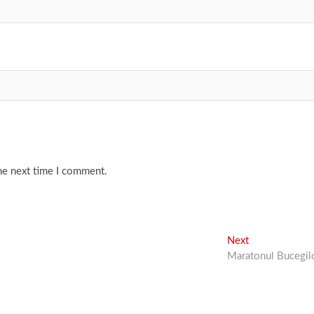
he next time I comment.
Next
Next
post:
Maratonul Bucegil