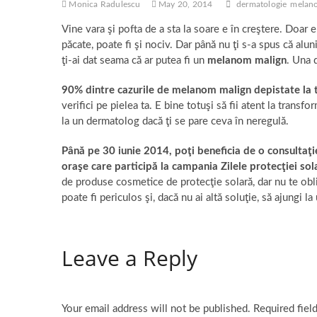
Monica Radulescu
May 20, 2014
dermatologie
melan
Vine vara şi pofta de a sta la soare e în creştere. Doar 
păcate, poate fi şi nociv. Dar până nu ţi s-a spus că alun
ţi-ai dat seama că ar putea fi un
melanom malign
. Una 
90% dintre cazurile de melanom malign depistate la 
verifici pe pielea ta. E bine totuşi să fii atent la transf
la un dermatolog dacă ţi se pare ceva în neregulă.
Până pe 30 iunie 2014, poţi beneficia de o consultaţi
oraşe care participă la campania Zilele protecţiei sol
de produse cosmetice de protecţie solară, dar nu te obl
poate fi periculos şi, dacă nu ai altă soluţie, să ajungi 
Leave a Reply
Your email address will not be published.
Required fiel