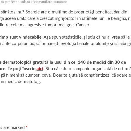
om
protectie solara
recomandare
sanatate
e sănătos, nu? Soarele are o mulţime de proprietăţi benefice, dar, din
iţa aceea urâtă care a crescut îngrijorător în ultimele luni, e benignă, n
dintre cele mai agresive tumori maligne. Cancer.
timp sunt vindecabile.
Aşa spun statisticile, şi ştiu că nu ai vrea să le
ormările corpului tău, să urmăreşti evoluţia banalelor aluniţe şi să ajungi
e dermatologică gratuită la unul din cei 140 de medici din 30 de
are. Te poţi înscrie
aici
.
Ştiu că este o campanie organizată de o firm
igă nimeni să cumperi ceva. Doar te ajută să conştientizezi că soarele
la un medic dermatolog.
ds are marked
*