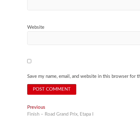
Website
Save my name, email, and website in this browser for t
Post
Previous
Previous
post:
Finish – Road Grand Prix, Etapa I
navigation