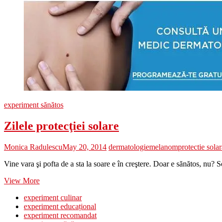
experiment sănătos
Zilele protecţiei solare
Monica Radulescu
May 20, 2014
dermatologie
melanom
protectie sola
Vine vara şi pofta de a sta la soare e în creştere. Doar e sănătos, nu? 
Zilele
View More
protecţiei
experiment culinar
solare
experiment educațional
experiment recomandat