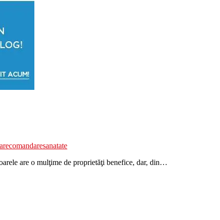
ra
recomandare
sanatate
Soarele are o mulţime de proprietăţi benefice, dar, din…