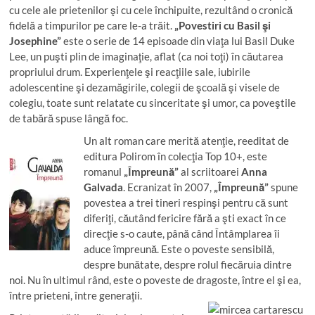
cu cele ale prietenilor şi cu cele închipuite, rezultând o cronică
fidelă a timpurilor pe care le-a trăit.
„Povestiri cu Basil şi
Josephine”
este o serie de 14 episoade din viaţa lui Basil Duke
Lee, un puşti plin de imaginaţie, aflat (ca noi toţi) în căutarea
propriului drum. Experienţele şi reacţiile sale, iubirile
adolescentine şi dezamăgirile, colegii de şcoală şi visele de
colegiu, toate sunt relatate cu sinceritate şi umor, ca poveştile
de tabără spuse lângă foc.
Un alt roman care merită atenţie, reeditat de
editura Polirom în colecţia Top 10+, este
romanul
„Împreună”
al scriitoarei
Anna
Galvada
. Ecranizat în 2007,
„Împreună”
spune
povestea a trei tineri respinşi pentru că sunt
diferiţi, căutând fericire fără a şti exact în ce
direcţie s-o caute, până când Întâmplarea îi
aduce împreună. Este o poveste sensibilă,
despre bunătate, despre rolul fiecăruia dintre
noi. Nu în ultimul rând, este o poveste de dragoste, între el şi ea,
între prieteni, între generaţii.