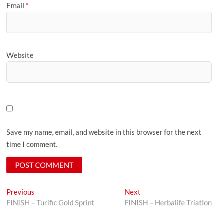
Email
*
Website
Save my name, email, and website in this browser for the next
time I comment.
Post
Previous
Next
Previous
Next
post:
post:
FINISH – Turific Gold Sprint
FINISH – Herbalife Triatlon
navigation