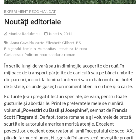
EXPERIMENT RECOMANDAT
Noutăţi editoriale
Monica Radulescu
June 16, 2014
Anna Gavalda
carte
Elizabeth Gilbert
F.S.
Fitzgerald
feminin
Humanitas
literatura
Mircea
Cartarescu
Polirom
recomandare
roman
În serile lungi de vară sau în dimineţile acoperite de rouă, în
mijloace de transport pârjolite de caniculă sau pe bănci umbrite
din parcuri, în cort la lumina lanternei sau în balconul unui hotel
de 5 stele, oriunde găseşti un moment liber, ia cu tine şi o carte.
Editurile ţi-au pregătit lecturi speciale, de vară, pentru toate
gusturile şi abordările. Printre preferatele mele se numără
volumul
„Povestiri cu Basil şi Josephine”
, semnat de
Francis
Scott Fitzgerald
. De fapt, toate romanele şi volumele de proză
scurtă ale autorului american merită atenţie. Excelent
povestitor, excelent observator al lumii începutului de secol XX,
plin de farmec şi umor, Fitzgerald îşi amestecă poveştile proprii