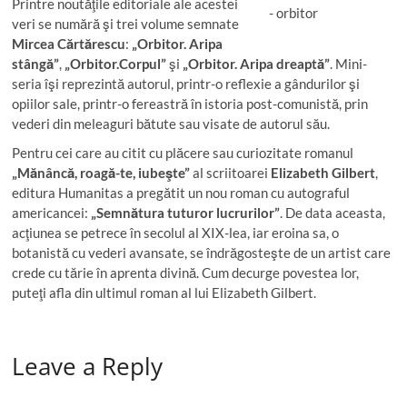
Printre noutăţile editoriale ale acestei
veri se numără şi trei volume semnate
Mircea Cărtărescu
:
„Orbitor. Aripa
stângă”
,
„Orbitor.Corpul”
şi
„Orbitor. Aripa dreaptă”
. Mini-
seria îşi reprezintă autorul, printr-o reflexie a gândurilor şi
opiilor sale, printr-o fereastră în istoria post-comunistă, prin
vederi din meleaguri bătute sau visate de autorul său.
Pentru cei care au citit cu plăcere sau curiozitate romanul
„Mănâncă, roagă-te, iubeşte”
al scriitoarei
Elizabeth Gilbert
,
editura Humanitas a pregătit un nou roman cu autograful
americancei:
„Semnătura tuturor lucrurilor”
. De data aceasta,
acţiunea se petrece în secolul al XIX-lea, iar eroina sa, o
botanistă cu vederi avansate, se îndrăgosteşte de un artist care
crede cu tărie în aprenta divină. Cum decurge povestea lor,
puteţi afla din ultimul roman al lui Elizabeth Gilbert.
Leave a Reply