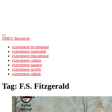
ZMEU Bucuresti
experiment recomandat
experiment sustenabil
experiment educational
experiment culinar
experiment sanatos
experiment sportiv
experiment stilistic
Tag:
F.S. Fitzgerald