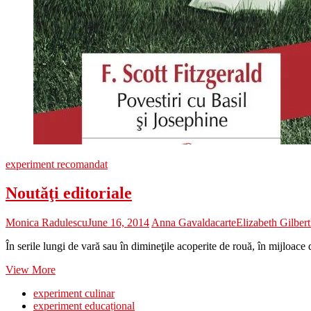
experiment recomandat
Noutăţi editoriale
Monica Radulescu
June 16, 2014
Anna Gavalda
carte
Elizabeth Gilbert
În serile lungi de vară sau în dimineţile acoperite de rouă, în mijloace
Noutăţi
View More
editoriale
experiment culinar
experiment educațional