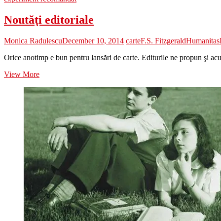
Noutăţi editoriale
Monica Radulescu
December 10, 2014
carte
F.S. Fitzgerald
Humanitas
Orice anotimp e bun pentru lansări de carte. Editurile ne propun şi acum,
Noutăţi
View More
editoriale