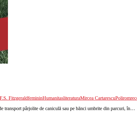
F.S. Fitzgerald
feminin
Humanitas
literatura
Mircea Cartarescu
Polirom
re
 de transport pârjolite de caniculă sau pe bănci umbrite din parcuri, în…