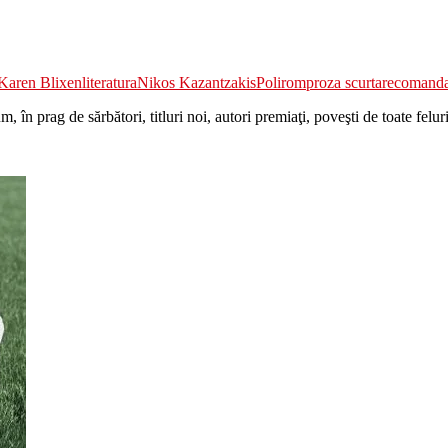
Karen Blixen
literatura
Nikos Kazantzakis
Polirom
proza scurta
recomand
 în prag de sărbători, titluri noi, autori premiaţi, poveşti de toate felu