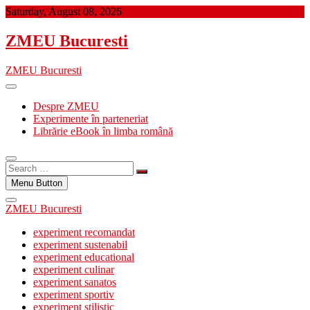
Skip
Saturday, August 08, 2026
to
content
ZMEU Bucuresti
ZMEU Bucuresti
Despre ZMEU
Experimente în parteneriat
Librărie eBook în limba română
Search
…
Menu Button
ZMEU Bucuresti
experiment recomandat
experiment sustenabil
experiment educational
experiment culinar
experiment sanatos
experiment sportiv
experiment stilistic