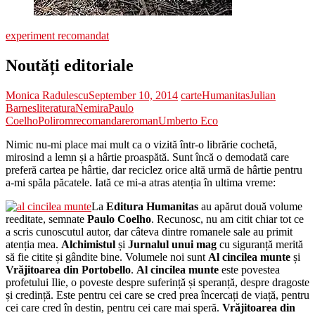
experiment recomandat
Noutăți editoriale
Monica Radulescu
September 10, 2014
carte
Humanitas
Julian
Barnes
literatura
Nemira
Paulo
Coelho
Polirom
recomandare
roman
Umberto Eco
Nimic nu-mi place mai mult ca o vizită într-o librărie cochetă,
mirosind a lemn și a hârtie proaspătă. Sunt încă o demodată care
preferă cartea pe hârtie, dar reciclez orice altă urmă de hârtie pentru
a-mi spăla păcatele. Iată ce mi-a atras atenția în ultima vreme:
La
Editura Humanitas
au apărut două volume
reeditate, semnate
Paulo Coelho
. Recunosc, nu am citit chiar tot ce
a scris cunoscutul autor, dar câteva dintre romanele sale au primit
atenția mea.
Alchimistul
și
Jurnalul unui mag
cu siguranță merită
să fie citite și gândite bine. Volumele noi sunt
Al cincilea munte
și
Vrăjitoarea din Portobello
.
Al cincilea munte
este povestea
profetului Ilie, o poveste despre suferință și speranță, despre dragoste
și credință. Este pentru cei care se cred prea încercați de viață, pentru
cei care cred în destin, pentru cei care mai speră.
Vrăjitoarea din