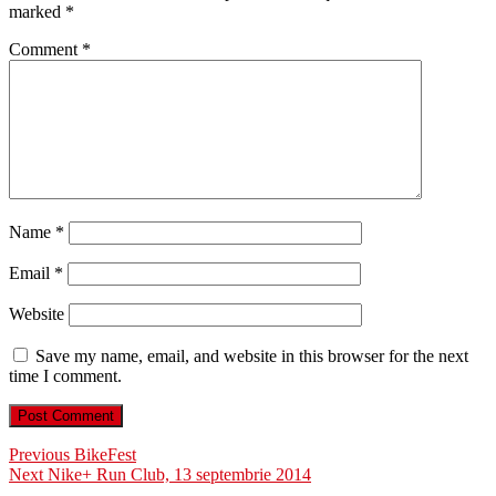
marked
*
Comment
*
Name
*
Email
*
Website
Save my name, email, and website in this browser for the next
time I comment.
Post
Previous
Previous
BikeFest
Next
post:
Next
Nike+ Run Club, 13 septembrie 2014
navigation
post: