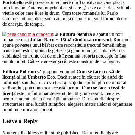
Portobello
este povestea unei tinere din Transilvania care pleacă
prin lume în căutarea propriului eu și care găsește calea de a schimba
viețile celor care îi ies în drum. Cam toate romanele lui Paulo
Coelho sunt inițiatice, sunt căutări și răspunsuri, sunt forme literare
de energie, de terapie.
La
Editura Nemira
a apărut un nou
roman semnat
Julian Barnes
,
Până când m-a cunoscut
. Romanul
spune povestea unui bărbat care reconstituie trecutul femeii iubite
până când este cuprins de gelozie și gânduri negre. Julian Barnes
subliniază cu ironie cât de mult înseamnă propria percepție în fața
omului iubit. Cât este adevăr și cât este construit de noi înșine.
Editura Polirom
vă propune volumul
Cum se face o teză de
licență
al lui
Umberto Eco
. Dacă sunteți în căutare de astfel de
informații sau doar dacă vreți să gustați din spritul plin de umor al
scriitorului, puteți încerca această lucrare.
Cum se face o teză de
licență
este un îndrumar deosebit de util și interesant, mai ales
pentru studenții de la facultățile umaniste. Dar sfaturile despre
structurarea unei lucrări științifice, alegerea materialelor și organizare
prind bine oricărui student.
Leave a Reply
Your email address will not be published.
Required fields are