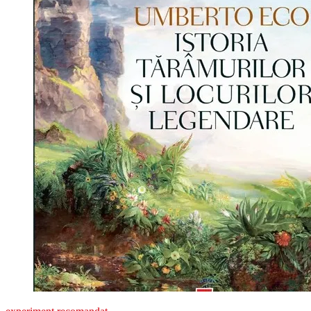
şi
locurilor
legendare