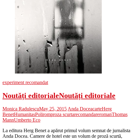
experiment recomandat
Noutăți editoriale
Noutăți editoriale
Monica Radulescu
May 25, 2015
Anda Docea
carte
Herg
Benet
Humanitas
Polirom
proza scurta
recomandare
roman
Thomas
Mann
Umberto Eco
La editura Herg Benet a apărut primul volum semnat de jurnalista
Anda Docea. Camere de hotel este un volum de proză scurtă,