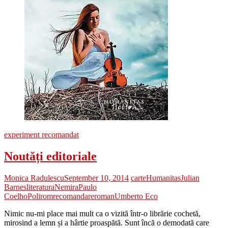
experiment recomandat
Noutăți editoriale
Monica Radulescu
September 10, 2014
carte
Humanitas
Julian
Barnes
literatura
Nemira
Paulo
Coelho
Polirom
recomandare
roman
Umberto Eco
Nimic nu-mi place mai mult ca o vizită într-o librărie cochetă,
mirosind a lemn și a hârtie proaspătă. Sunt încă o demodată care