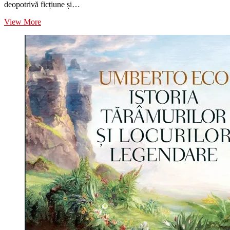
deopotrivă ficțiune și…
Noutăți
View More
editoriale
Noutăți
editoriale