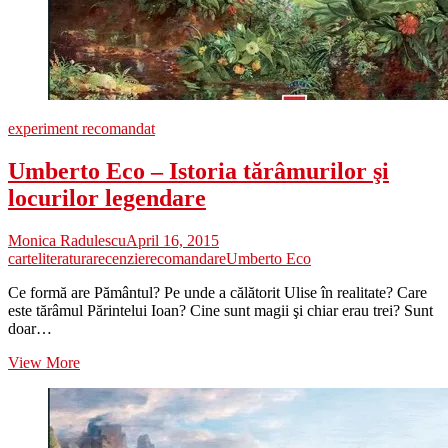
experiment recomandat
Umberto Eco – Istoria tărâmurilor şi
locurilor legendare
Monica Radulescu
April 16, 2015
carte
literatura
recenzie
recomandare
Umberto Eco
Ce formă are Pământul? Pe unde a călătorit Ulise în realitate? Care
este tărâmul Părintelui Ioan? Cine sunt magii şi chiar erau trei? Sunt
doar…
Umberto
View More
Eco
–
Istoria
tărâmurilor