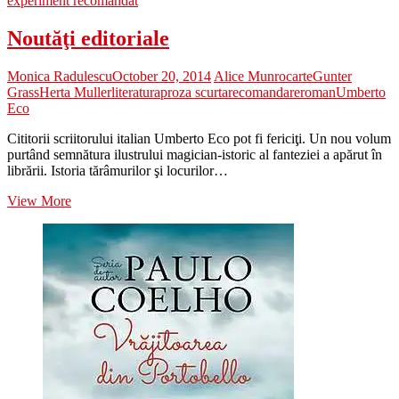
experiment recomandat
Noutăţi editoriale
Monica Radulescu
October 20, 2014
Alice Munro
carte
Gunter
Grass
Herta Muller
literatura
proza scurta
recomandare
roman
Umberto
Eco
Cititorii scriitorului italian Umberto Eco pot fi fericiţi. Un nou volum
purtând semnătura ilustrului magician-istoric al fanteziei a apărut în
librării. Istoria tărâmurilor şi locurilor…
Noutăţi
View More
editoriale