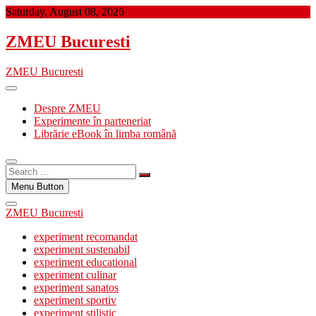
Skip
Saturday, August 08, 2026
to
content
ZMEU Bucuresti
ZMEU Bucuresti
Despre ZMEU
Experimente în parteneriat
Librărie eBook în limba română
Search
…
Menu Button
ZMEU Bucuresti
experiment recomandat
experiment sustenabil
experiment educational
experiment culinar
experiment sanatos
experiment sportiv
experiment stilistic