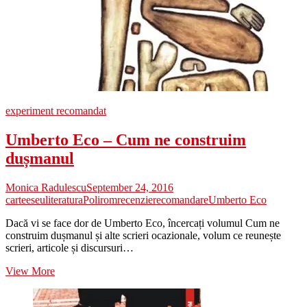
experiment recomandat
Umberto Eco – Cum ne construim
dușmanul
Monica Radulescu
September 24, 2016
carte
eseu
literatura
Polirom
recenzie
recomandare
Umberto Eco
Dacă vi se face dor de Umberto Eco, încercați volumul Cum ne
construim dușmanul și alte scrieri ocazionale, volum ce reunește
scrieri, articole și discursuri…
Umberto
View More
Eco
–