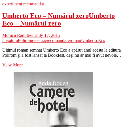
experiment recomandat
Umberto Eco – Numărul zero
Umberto
Eco – Numărul zero
Monica Radulescu
July 17, 2015
literatura
Polirom
recenzie
recomandare
roman
Umberto Eco
Ultimul roman semnat Umberto Eco a apărut anul acesta la editura
Polirom și a fost lansat la Bookfest, deși nu ar mai fi avut nevoie…
Umberto
View More
Eco
–
Numărul
zero
Umberto
Eco
–
Numărul
zero