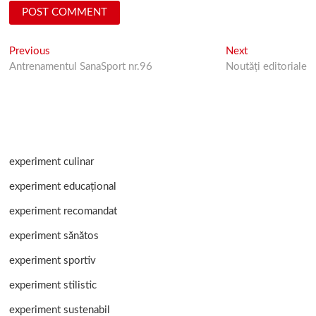
Post
Previous
Next
Previous
Next
post:
post:
Antrenamentul SanaSport nr.96
Noutăți editoriale
navigation
experiment culinar
experiment educațional
experiment recomandat
experiment sănătos
experiment sportiv
experiment stilistic
experiment sustenabil