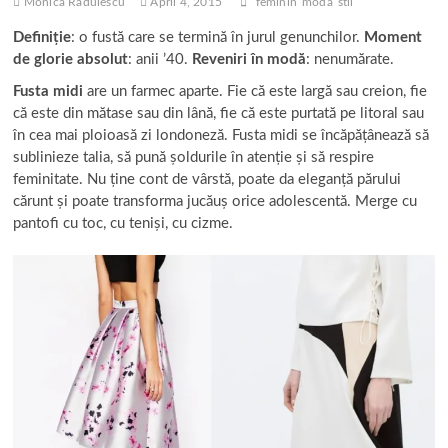
Monica Radulescu
April 4, 2015
feminin
moda
stil
Definiție
: o fustă care se termină în jurul genunchilor.
Moment
de glorie absolut
: anii ’40.
Reveniri în modă
: nenumărate.
Fusta midi
are un farmec aparte. Fie că este largă sau creion, fie
că este din mătase sau din lână, fie că este purtată pe litoral sau
în cea mai ploioasă zi londoneză. Fusta midi se încăpățânează să
sublinieze talia, să pună șoldurile în atenție și să respire
feminitate. Nu ține cont de vârstă, poate da eleganță părului
cărunt și poate transforma jucăuș orice adolescentă. Merge cu
pantofi cu toc, cu teniși, cu cizme.