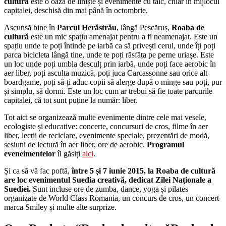
cultură
este o oază de liniște și evenimente cu tâlc, chiar în mijlocul
capitalei, deschisă din mai până în octombrie.
Ascunsă bine în
Parcul Herăstrău
, lângă Pescăruș,
Roaba de
cultură
este un mic spațiu amenajat pentru a fi neamenajat. Este un
spațiu unde te poți întinde pe iarbă ca să privești cerul, unde îți poți
parca bicicleta lângă tine, unde te poți răsfăța pe perne uriașe. Este
un loc unde poți umbla desculț prin iarbă, unde poți face aerobic în
aer liber, poți asculta muzică, poți juca Carcassonne sau orice alt
boardgame, poți să-ți aduc copii să alerge după o minge sau poți, pur
și simplu, să dormi. Este un loc cum ar trebui să fie toate parcurile
capitalei, că tot sunt puține la număr: liber.
Tot aici se organizează multe evenimente dintre cele mai vesele,
ecologiste și educative: concerte, concursuri de cros, filme în aer
liber, lecții de reciclare, evenimente speciale, prezentări de modă,
sesiuni de lectură în aer liber, ore de aerobic.
Programul
eveneimentelor
îl găsiți
aici
.
Și ca să vă fac poftă,
între 5 și 7 iunie 2015, la Roaba de cultură
are loc evenimentul Suedia creativă, dedicat Zilei Naționale a
Suediei.
Sunt incluse ore de zumba, dance, yoga și pilates
organizate de World Class Romania, un concurs de cros, un concert
marca Smiley și multe alte surprize.