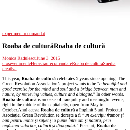
experiment recomandat
Roaba de cultură
Roaba de cultură
Monica Radulescu
June 3, 2015
cros
evenimente
Herastrau
recomandare
Roaba de cultura
Suedia
creativa
This year,
Roaba de cultură
celebrates 5 years since opening. The
Green Revolution Association’s project wants to be “
a beautiful and
good exercise for the mind and soul and a bridge between man and
nature, by retrieving values, culture and dialogue
.” In other words,
Roaba de cultură
is an oasis of tranquility and meaningful events,
right in the middle of the capital city, open from May to
October.
Anul acesta
Roaba de cultură
a împlinit 5 ani. Proiectul
Asociației Green Revolution se dorește a fi
“un exercițiu frumos și
bun pentru minte și suflet și o punte între om și natură, prin
regăsirea valorilor, culturii și dialogului.”
Pe scurt,
Roaba de