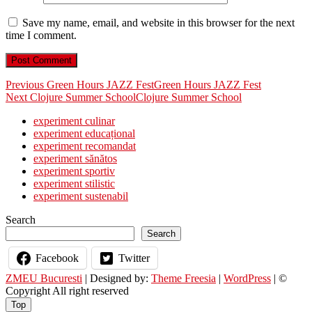
Save my name, email, and website in this browser for the next
time I comment.
Post
Previous
Previous
Green Hours JAZZ Fest
Green Hours JAZZ Fest
Next
post:
Next
Clojure Summer School
Clojure Summer School
navigation
post:
experiment culinar
experiment educațional
experiment recomandat
experiment sănătos
experiment sportiv
experiment stilistic
experiment sustenabil
Search
Search
Facebook
Twitter
ZMEU Bucuresti
| Designed by:
Theme Freesia
|
WordPress
| ©
Copyright All right reserved
Top