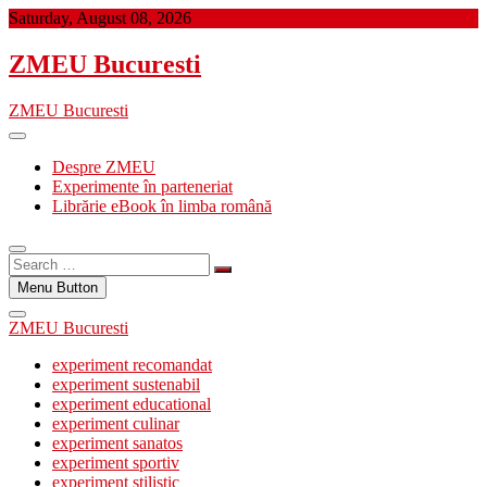
Skip
Saturday, August 08, 2026
to
content
ZMEU Bucuresti
ZMEU Bucuresti
Despre ZMEU
Experimente în parteneriat
Librărie eBook în limba română
Search
…
Menu Button
ZMEU Bucuresti
experiment recomandat
experiment sustenabil
experiment educational
experiment culinar
experiment sanatos
experiment sportiv
experiment stilistic