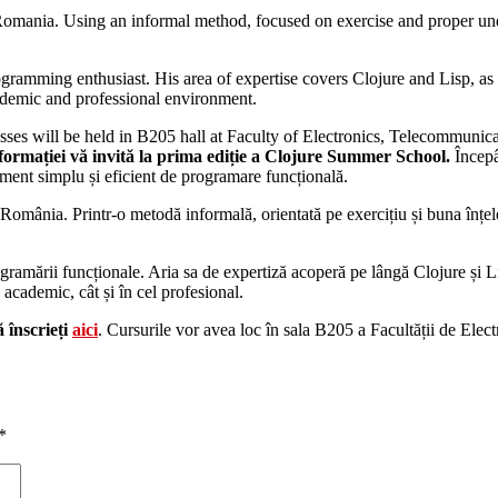
omania. Using an informal method, focused on exercise and proper unde
rogramming enthusiast. His area of ​​expertise covers Clojure and Lisp,
cademic and professional environment.
asses will be held in B205 hall at Faculty of Electronics, Telecommuni
formației vă invită la prima ediție a Clojure Summer School.
Încep
ument simplu și eficient de programare funcțională.
omânia. Printr-o metodă informală, orientată pe exercițiu și buna înțeleg
rogramării funcționale. Aria sa de expertiză acoperă pe lângă Clojure ș
 academic, cât și în cel profesional.
 înscrieți
aici
. Cursurile vor avea loc în sala B205 a Facultății de Elec
*