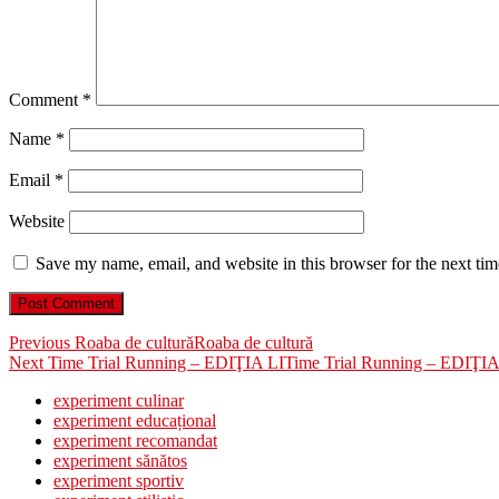
Comment
*
Name
*
Email
*
Website
Save my name, email, and website in this browser for the next ti
Post
Previous
Previous
Roaba de cultură
Roaba de cultură
Next
post:
Next
Time Trial Running – EDIŢIA LI
Time Trial Running – EDIŢIA
navigation
post:
experiment culinar
experiment educațional
experiment recomandat
experiment sănătos
experiment sportiv