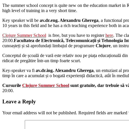
The summer school concept is quite new on the education market in R
high level of training in a very short time.
Key speaker will be
av.dr.eng. Alexandru Gherega
, a functional p
10 years in this field and he has a rich teaching experience both in a
Clojure Summer School
is free, but you have to register
here
. The cl
20:00.
Facultatea de Electronică, Telecomunicații și Tehnologia In
cunoașteți și să aprofundați limbajul de programare
Clojure
, un instr
Conceptul de școală de vară este relativ nou pe piața educațională din R
ridicat de pregătire într-un timp foarte scurt.
Key-speaker va fi
av.dr.ing. Alexandru Gherega
, un entuziast al p
timp în care a acumulat și o bogată experiență didactică, atât în mediul
Cursurile
Clojure Summer School
sunt gratuite, dar trebuie să vă
20:00.
Leave a Reply
Your email address will not be published.
Required fields are marked