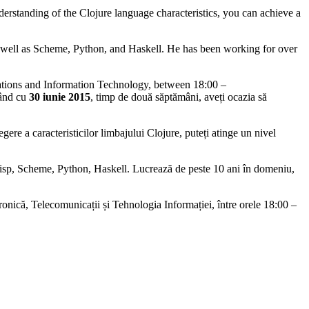
rstanding of the Clojure language characteristics, you can achieve a
 as well as Scheme, Python, and Haskell. He has been working for over
cations and Information Technology, between 18:00 –
ând cu
30 iunie 2015
, timp de două săptămâni, aveți ocazia să
ere a caracteristicilor limbajului Clojure, puteți atinge un nivel
i Lisp, Scheme, Python, Haskell. Lucrează de peste 10 ani în domeniu,
tronică, Telecomunicații și Tehnologia Informației, între orele 18:00 –