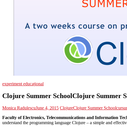
experiment educațional
Clojure Summer School
Clojure Summer S
Monica Radulescu
June 4, 2015
Clojure
Clojure Summer School
cursur
Faculty of Electronics, Telecommunications and Information Tech
understand the programming language Clojure – a simple and effectiv