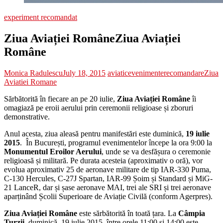
experiment recomandat
Ziua Aviației Române
Ziua Aviației
Române
Monica Radulescu
July 18, 2015
aviatic
evenimente
recomandare
Ziua
Aviatiei Romane
Sărbătorită în fiecare an pe 20 iulie,
Ziua Aviației Române
îi
omagiază pe eroii aerului prin ceremonii religioase și zboruri
demonstrative.
Anul acesta, ziua aleasă pentru manifestări este duminică,
19 iulie
2015
. În București, programul evenimentelor începe la ora 9:00 la
Monumentul Eroilor Aerului
, unde se va desfășura o ceremonie
religioasă și militară. Pe durata acesteia (aproximativ o oră), vor
evolua aproximativ 25 de aeronave militare de tip IAR-330 Puma,
C-130 Hercules, C-27J Spartan, IAR-99 Șoim și Standard și MiG-
21 LanceR, dar și șase aeronave MAI, trei ale SRI și trei aeronave
aparținând Școlii Superioare de Aviație Civilă (conform Agerpres).
Ziua Aviației Române
este sărbătorită în toată țara. La
Câmpia
Turzii,
duminică, 19 iulie 2015, între orele 11:00 și 14:00 este