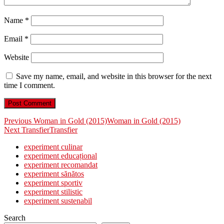
Name
*
Email
*
Website
Save my name, email, and website in this browser for the next
time I comment.
Post
Previous
Previous
Woman in Gold (2015)
Woman in Gold (2015)
Next
post:
Next
Transfier
Transfier
navigation
post:
experiment culinar
experiment educațional
experiment recomandat
experiment sănătos
experiment sportiv
experiment stilistic
experiment sustenabil
Search