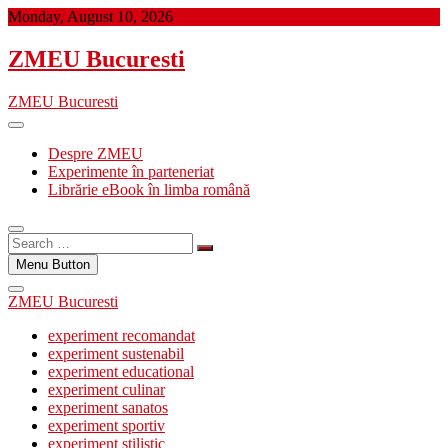
Skip
Monday, August 10, 2026
to
content
ZMEU Bucuresti
ZMEU Bucuresti
Despre ZMEU
Experimente în parteneriat
Librărie eBook în limba română
Search
…
Menu Button
ZMEU Bucuresti
experiment recomandat
experiment sustenabil
experiment educational
experiment culinar
experiment sanatos
experiment sportiv
experiment stilistic