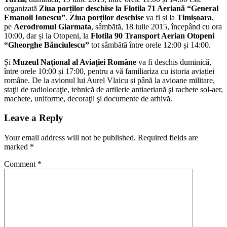
organizată
Ziua porților deschise la Flotila 71 Aeriană “General
Emanoil Ionescu”
.
Ziua porților deschise
va fi și la
Timișoara
,
pe
Aerodromul Giarmata
, sâmbătă, 18 iulie 2015, începând cu ora
10:00, dar și la Otopeni, la
Flotila 90 Transport Aerian Otopeni
“Gheorghe Bănciulescu”
tot sâmbătă între orele 12:00 și 14:00.
Și
Muzeul Național al Aviației Române
va fi deschis duminică,
între orele 10:00 și 17:00, pentru a vă familiariza cu istoria aviației
române. De la avionul lui Aurel Vlaicu și până la avioane militare,
staţii de radiolocaţie, tehnică de artilerie antiaeriană şi rachete sol-aer,
machete, uniforme, decoraţii şi documente de arhivă.
Leave a Reply
Your email address will not be published.
Required fields are
marked
*
Comment
*