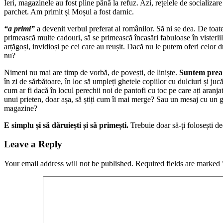
Ieri, magazinele au fost pline până la refuz. Azi, rețelele de socializar
parchet. Am primit și Moșul a fost darnic.
“a primi”
a devenit verbul preferat al românilor. Să ni se dea. De toate
primească multe cadouri, să se primească încasări fabuloase în visterii
arțăgoși, invidioși pe cei care au reușit. Dacă nu le putem oferi celo
nu?
Nimeni nu mai are timp de vorbă, de povești, de liniște.
Suntem prea
în zi de sărbătoare, în loc să umpleți ghetele copiilor cu dulciuri și jucă
cum ar fi dacă în locul perechii noi de pantofi cu toc pe care ați aranja
unui prieten, doar așa, să știți cum îi mai merge? Sau un mesaj cu un g
magazine?
E simplu și să dăruiești și să primești.
Trebuie doar să-ți folosești de
Leave a Reply
Your email address will not be published.
Required fields are marked