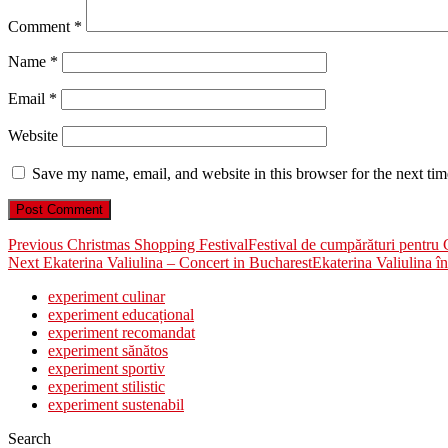
Comment
*
Name
*
Email
*
Website
Save my name, email, and website in this browser for the next ti
Post
Previous
Previous
Christmas Shopping Festival
Festival de cumpărături pentru 
Next
post:
Next
Ekaterina Valiulina – Concert in Bucharest
Ekaterina Valiulina în
navigation
post:
experiment culinar
experiment educațional
experiment recomandat
experiment sănătos
experiment sportiv
experiment stilistic
experiment sustenabil
Search