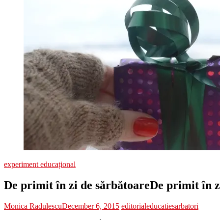
experiment educațional
De primit în zi de sărbătoare
De primit în 
Monica Radulescu
December 6, 2015
editorial
educatie
sarbatori