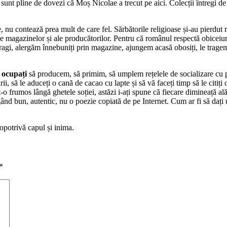
e sunt pline de dovezi că Moș Nicolae a trecut pe aici. Colecții întregi d
, nu contează prea mult de care fel. Sărbătorile religioase și-au pierdut 
le magazinelor și ale producătorilor. Pentru că românul respectă obiceiuri
r dragi, alergăm înnebuniți prin magazine, ajungem acasă obosiți, le trag
 ocupați
să producem, să primim, să umplem rețelele de socializare cu poz
rii, să le aduceți o cană de cacao cu lapte și să vă faceți timp să le citiți
t-o frumos lângă ghetele soției, astăzi i-ați spune că fiecare dimineață al
ând bun, autentic, nu o poezie copiată de pe Internet. Cum ar fi să dați 
opotrivă capul și inima.
*