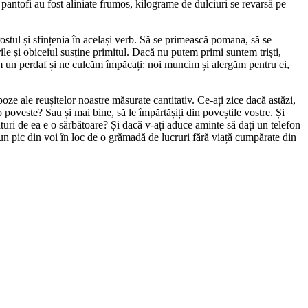
e pantofi au fost aliniate frumos, kilograme de dulciuri se revarsă pe
rostul și sfințenia în același verb. Să se primească pomana, să se
le și obiceiul susține primitul. Dacă nu putem primi suntem triști,
em un perdaf și ne culcăm împăcați: noi muncim și alergăm pentru ei,
e ale reușitelor noastre măsurate cantitativ. Ce-ați zice dacă astăzi,
 o poveste? Sau și mai bine, să le împărtășiți din poveștile vostre. Și
ături de ea e o sărbătoare? Și dacă v-ați aduce aminte să dați un telefon
un pic din voi în loc de o grămadă de lucruri fără viață cumpărate din