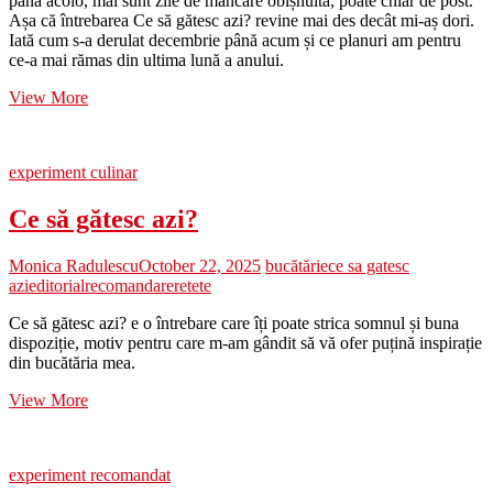
până acolo, mai sunt zile de mâncare obișnuită, poate chiar de post.
Așa că întrebarea Ce să gătesc azi? revine mai des decât mi-aș dori.
Iată cum s-a derulat decembrie până acum și ce planuri am pentru
ce-a mai rămas din ultima lună a anului.
Ce
View More
să
gătesc
azi?
experiment culinar
Ce să gătesc azi?
Monica Radulescu
October 22, 2025
bucătărie
ce sa gatesc
azi
editorial
recomandare
retete
Ce să gătesc azi? e o întrebare care îți poate strica somnul și buna
dispoziție, motiv pentru care m-am gândit să vă ofer puțină inspirație
din bucătăria mea.
Ce
View More
să
gătesc
azi?
experiment recomandat