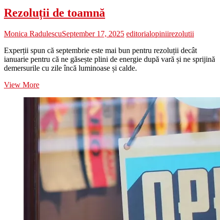
Rezoluții de toamnă
Monica Radulescu
September 17, 2025
editorial
opinii
rezolutii
Experții spun că septembrie este mai bun pentru rezoluții decât
ianuarie pentru că ne găsește plini de energie după vară și ne sprijină
demersurile cu zile încă luminoase și calde.
Rezoluții
View More
de
toamnă