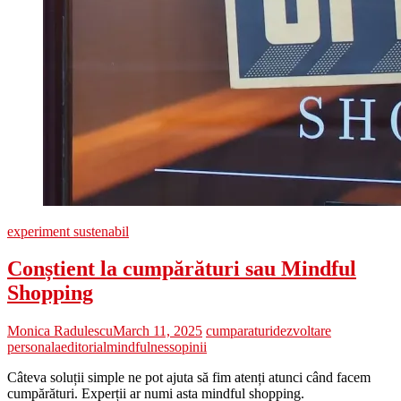
experiment sustenabil
Conștient la cumpărături sau Mindful
Shopping
Monica Radulescu
March 11, 2025
cumparaturi
dezvoltare
personala
editorial
mindfulness
opinii
Câteva soluții simple ne pot ajuta să fim atenți atunci când facem
cumpărături. Experții ar numi asta mindful shopping.