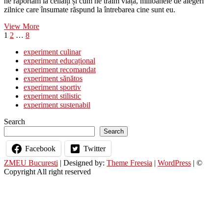
ne raportăm la ceilalți și cum ne trăim viața, milioanele de alegeri
zilnice care însumate răspund la întrebarea cine sunt eu.
Despre
View More
Posts
Page
Page
Page
Next
alegeri
1
2
…
8
page
￼
pagination
experiment culinar
experiment educațional
experiment recomandat
experiment sănătos
experiment sportiv
experiment stilistic
experiment sustenabil
Search
Search
Facebook
Twitter
ZMEU Bucuresti
| Designed by:
Theme Freesia
|
WordPress
| ©
Copyright All right reserved