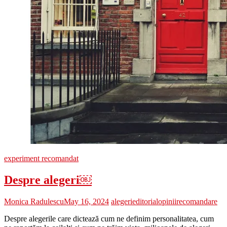
experiment recomandat
Despre alegeri￼
Monica Radulescu
May 16, 2024
alegeri
editorial
opinii
recomandare
Despre alegerile care dictează cum ne definim personalitatea, cum