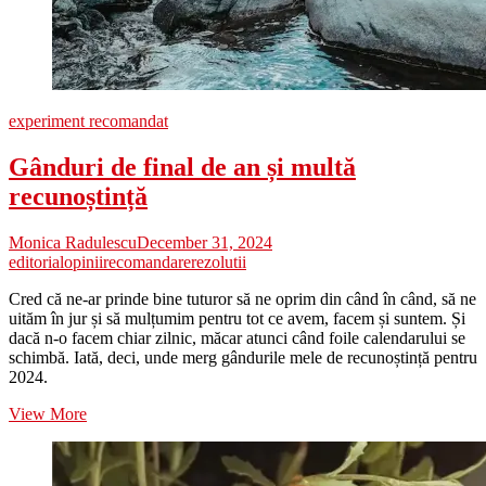
experiment recomandat
Gânduri de final de an și multă
recunoștință
Monica Radulescu
December 31, 2024
editorial
opinii
recomandare
rezolutii
Cred că ne-ar prinde bine tuturor să ne oprim din când în când, să ne
uităm în jur și să mulțumim pentru tot ce avem, facem și suntem. Și
dacă n-o facem chiar zilnic, măcar atunci când foile calendarului se
schimbă. Iată, deci, unde merg gândurile mele de recunoștință pentru
2024.
Gânduri
View More
de
final
de