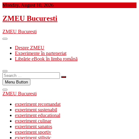
Skip
Monday, August 10, 2026
to
content
ZMEU Bucuresti
ZMEU Bucuresti
Despre ZMEU
Experimente în parteneriat
Librărie eBook în limba română
Search
…
Menu Button
ZMEU Bucuresti
experiment recomandat
experiment sustenabil
experiment educational
experiment culinar
experiment sanatos
experiment sportiv
experiment stilistic