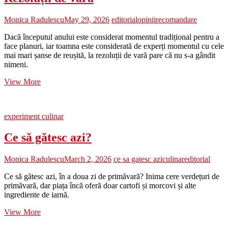
Monica Radulescu
May 29, 2026
editorial
opinii
recomandare
Dacă începutul anului este considerat momentul tradițional pentru a
face planuri, iar toamna este considerată de experți momentul cu cele
mai mari șanse de reușită, la rezoluții de vară pare că nu s-a gândit
nimeni.
Rezoluții
View More
de
vară
experiment culinar
Ce să gătesc azi?
Monica Radulescu
March 2, 2026
ce sa gatesc azi
culinar
editorial
Ce să gătesc azi, în a doua zi de primăvară? Inima cere verdețuri de
primăvară, dar piața încă oferă doar cartofi și morcovi și alte
ingrediente de iarnă.
Ce
View More
să