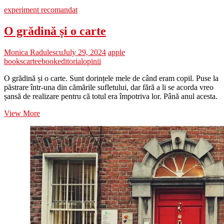
experiment recomandat
O grădină și o carte
Monica Radulescu
July 29, 2024
apple
books
carte
ebook
editorial
opinii
O grădină și o carte. Sunt dorințele mele de când eram copil. Puse la
păstrare într-una din cămările sufletului, dar fără a li se acorda vreo
șansă de realizare pentru că totul era împotriva lor. Până anul acesta.
O
View More
grădină
și
o
carte