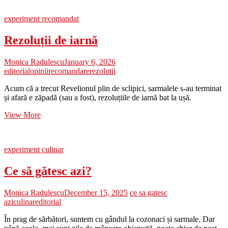
gătesc
azi?
experiment recomandat
Rezoluții de iarnă
Monica Radulescu
January 6, 2026
editorial
opinii
recomandare
rezolutii
Acum că a trecut Revelionul plin de sclipici, sarmalele s-au terminat
și afară e zăpadă (sau a fost), rezoluțiile de iarnă bat la ușă.
Rezoluții
View More
de
iarnă
experiment culinar
Ce să gătesc azi?
Monica Radulescu
December 15, 2025
ce sa gatesc
azi
culinar
editorial
În prag de sărbători, suntem cu gândul la cozonaci și sarmale. Dar