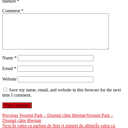
marked
*
Comment
*
Name
*
Email
*
Website
Save my name, email, and website in this browser for the next
time I comment.
Post
Previous
Previous
Yeonmi Park – Drumul către libertate
Yeonmi Park –
post:
Drumul către libertate
navigation
Next
Next
În valea cu parfum de flori și zumzet de albine
În valea cu