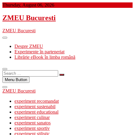
Skip
Thursday, August 06, 2026
to
content
ZMEU Bucuresti
ZMEU Bucuresti
Despre ZMEU
Experimente în parteneriat
Librărie eBook în limba română
Search
…
Menu Button
ZMEU Bucuresti
experiment recomandat
experiment sustenabil
experiment educational
experiment culinar
experiment sanatos
experiment sportiv
experiment stilistic