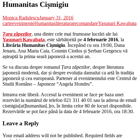
Humanitas Cișmigiu
Monica Radulescu
January 31, 2016
carte
evenimente
Humanitas
literatura
recomandare
Yasunari Kawabata
Țara zăpezilor
, una dintre cele mai frumoase lucrări ale lui
Yasunari Kawabata
, este sărbătorită pe
4 februarie 2016
, la
Librăria Humanitas Cișmigiu
. Începând cu ora 19:00, Dana
Jenaru, Ana Maria Caia, Cosmin Ciotlos și Șerban Gergescu vă
așteaptă la prima seară japoneză a acestui an.
Se va discuta despre romanul
Țara zăpezilor
, despre literatura
japoneză modernă, dar și despre evoluția dansului ca artă în tradiția
japoneză și cea europeană. Partener al evenimentului este Centrul de
Studii Româno – Japoneze “Angela Hondru”.
Intrarea este liberă. Accesul la eveniment se face pe baza unei
rezervări la numărul de telefon 021 311 40 01 sau la adresa de email
cismigiu[at]humanitas[.]ro, în limita celor 80 de locuri disponibile.
Rezervările se pot face până la data de 4 februarie 2016, ora 18:30.
Leave a Reply
Your email address will not be published.
Required fields are