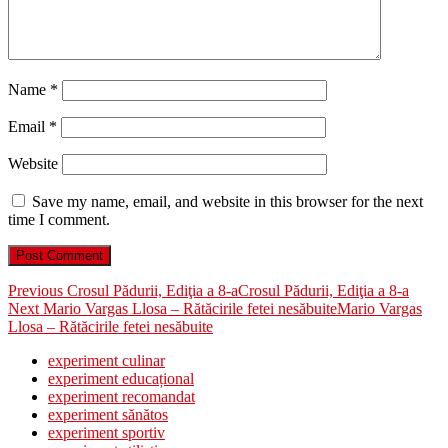
Name
*
Email
*
Website
Save my name, email, and website in this browser for the next
time I comment.
Post
Previous
Previous
Crosul Pădurii, Ediţia a 8-a
Crosul Pădurii, Ediţia a 8-a
Next
post:
Next
Mario Vargas Llosa – Rătăcirile fetei nesăbuite
Mario Vargas
navigation
post:
Llosa – Rătăcirile fetei nesăbuite
experiment culinar
experiment educațional
experiment recomandat
experiment sănătos
experiment sportiv