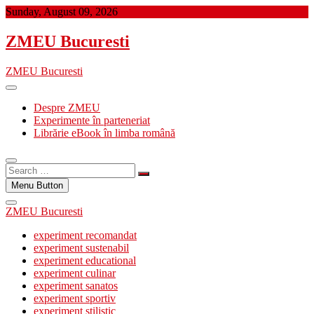
Skip
Sunday, August 09, 2026
to
content
ZMEU Bucuresti
ZMEU Bucuresti
Despre ZMEU
Experimente în parteneriat
Librărie eBook în limba română
Search
…
Menu Button
ZMEU Bucuresti
experiment recomandat
experiment sustenabil
experiment educational
experiment culinar
experiment sanatos
experiment sportiv
experiment stilistic