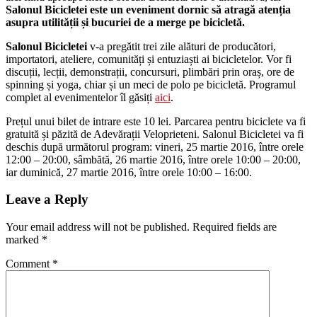
Salonul Bicicletei este un eveniment dornic să atragă atenția
asupra utilității și bucuriei de a merge pe bicicletă.
Salonul Bicicletei
v-a pregătit trei zile alături de producători,
importatori, ateliere, comunități și entuziaști ai bicicletelor. Vor fi
discuții, lecții, demonstrații, concursuri, plimbări prin oraș, ore de
spinning și yoga, chiar și un meci de polo pe bicicletă. Programul
complet al evenimentelor îl găsiți
aici
.
Prețul unui bilet de intrare este 10 lei. Parcarea pentru biciclete va fi
gratuită și păzită de Adevărații Veloprieteni. Salonul Bicicletei va fi
deschis după următorul program: vineri, 25 martie 2016, între orele
12:00 – 20:00, sâmbătă, 26 martie 2016, între orele 10:00 – 20:00,
iar duminică, 27 martie 2016, între orele 10:00 – 16:00.
Leave a Reply
Your email address will not be published.
Required fields are
marked
*
Comment
*