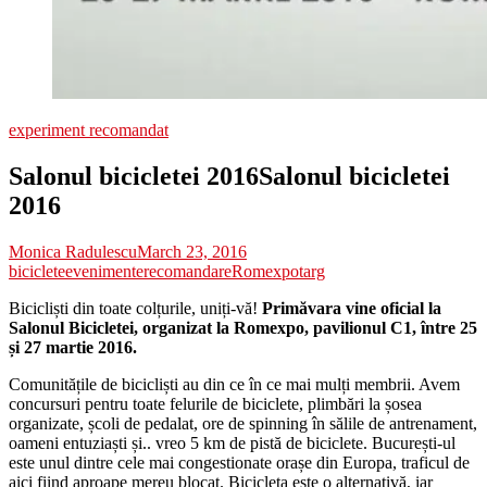
experiment recomandat
Salonul bicicletei 2016
Salonul bicicletei
2016
Monica Radulescu
March 23, 2016
biciclete
evenimente
recomandare
Romexpo
targ
Bicicliști din toate colțurile, uniți-vă!
Primăvara vine oficial la
Salonul Bicicletei, organizat la Romexpo, pavilionul C1, între 25
și 27 martie 2016.
Comunitățile de bicicliști au din ce în ce mai mulți membrii. Avem
concursuri pentru toate felurile de biciclete, plimbări la șosea
organizate, școli de pedalat, ore de spinning în sălile de antrenament,
oameni entuziaști și.. vreo 5 km de pistă de biciclete. București-ul
este unul dintre cele mai congestionate orașe din Europa, traficul de
aici fiind aproape mereu blocat. Bicicleta este o alternativă, iar