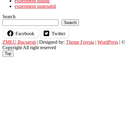
experiment stilistic
experiment sustenabil
Search
Search
Facebook
Twitter
ZMEU Bucuresti
| Designed by:
Theme Freesia
|
WordPress
| ©
Copyright All right reserved
Top