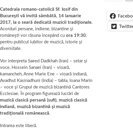
Catedrala romano-catolică Sf. Iosif din
Facebo
Bucureşti vă invită sâmbătă, 14 ianuarie
2017, la o seară dedicată muzicii tradiţionale.
Twitte
Acorduri persane, indiene, bizantine şi
româneşti vor răsuna începând cu
ora 19:30
,
pentru publicul iubitor de muzică, istorie şi
diversitate.
Vor interpreta Saeed Dadkhah (Iran) – setar şi
voce, Hossein Sanaei (Iran) – vioară,
kamancheh, Anne Marie Ene – vioară indiană,
Avadhut Kasinadhuni (India) – tabla, Ioana Marin
– voce şi Grupul de muzică bizantină Cantores
Ecclesiae. În program figurează lucrări de
muzică clasică persană (sufi), muzică clasică
indiană, muzică bizantină şi muzică
tradiţională românească
.
Intrarea este liberă.