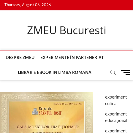
Skip
Thursday, August 06, 2026
to
content
ZMEU Bucuresti
DESPRE ZMEU
EXPERIMENTE ÎN PARTENERIAT
M
LIBRĂRIE EBOOK ÎN LIMBA ROMÂNĂ
e
n
u
experiment
B
culinar
u
t
experiment
t
educațional
o
n
experiment