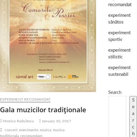
recomandat
experiment
sănătos
experiment
sportiv
experiment
stilistic
experiment
sustenabil
Search
EXPERIMENT RECOMANDAT
S
e
Gala muzicilor tradiţionale
a
r
Monica Radulescu
January 10, 2017
c
concert
evenimente
muzica
muzica
h
traditionala
recomandare