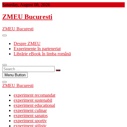
Skip
Saturday, August 08, 2026
to
content
ZMEU Bucuresti
ZMEU Bucuresti
Despre ZMEU
Experimente în parteneriat
Librărie eBook în limba română
Search
…
Menu Button
ZMEU Bucuresti
experiment recomandat
experiment sustenabil
experiment educational
experiment culinar
experiment sanatos
experiment sportiv
experiment stilistic