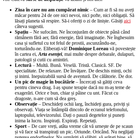
Ziua în care nu am cumpărat nimic
– Cum ar fi să nu aveți
măcar pentru 24 de ore nici nevoi, nici pofte, nici obligații. Să
lăsați planeta să respire. Să-i oferiți o zi de liniște. Găsiți
aici
câteva sugestii.
Spațiu
– Ne sufocăm. Ne înconjurăm de obiecte până când
rămânem fără aer, fără energie, fără imaginație. Ne înghesuim
casa și sufletul cu tot felul de prostii, ascunzându-ne,
torturându-ne. Eliberați-vă!
Dominique Loreau
vă povestește
în cartea ei,
Arta esenței
, mai multe despre debarale, dulapuri,
patologii și cutii cu amintiri.
Lectură
– Multă. Bună. Veselă. Tristă. Clasică. SF. De
specialitate. De relaxare. De învățare. De deschis minți, ochi
și inimi. Inepuizabilă sursă de aventură. De călătorie. De dor.
Un pic de magie în bucătărie
– Încercați să gătiți ceva
pentru cineva drag. I-aș spune terapie dacă nu m-aș teme de
exagerări. Orice e bun, chiar și pâine cu unt. Făcut cu
dragoste, n-are cum să dea greș.
Observație
– Deschideți ochii larg, închideți gura, priviți și
observați. Viața se întâmplă dincolo de ecranul telefonului,
laptopului, televizorului. Dați o pauză degetelor și puneți
inima la lucru. Inspirați. Expirați. Repetați.
Sport
– De care vreți, atâta vreme cât vă urnește de pe scaun
și vă face să transpirați un pic. Oriunde. Oricând. Nu neglijați
puterea endorfinelor. Nu urmăriți să slăbiți, să arătați bine, să