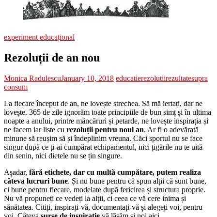
experiment educațional
Rezoluții de an nou
Monica Radulescu
January 10, 2018
educatie
rezolutii
rezultate
supra
consum
La fiecare început de an, ne lovește strechea. Să mă iertați, dar ne
lovește. 365 de zile ignorăm toate principiile de bun simț și în ultima
noapte a anului, printre mâncăruri și petarde, ne lovește inspirația și
ne facem iar liste cu
rezoluții pentru noul an
. Ar fi o adevărată
minune să reușim să și îndeplinim vreuna. Căci sportul nu se face
singur după ce ți-ai cumpărat echipamentul, nici țigările nu te uită
din senin, nici dietele nu se țin singure.
Așadar,
fără etichete, dar cu multă cumpătare, putem realiza
câteva lucruri bune
. Și nu bune pentru că spun alții că sunt bune,
ci bune pentru fiecare, modelate după fericirea și structura proprie.
Nu vă propuneți ce vedeți la alții, ci ceea ce vă cere inima și
sănătatea. Citiți, inspirați-vă, documentați-vă și alegeți voi, pentru
voi. Câteva
surse de inspirație
vă lăsăm și noi aici.