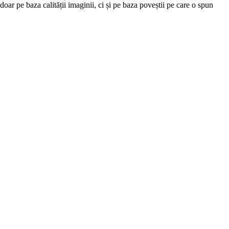
doar pe baza calității imaginii, ci și pe baza poveștii pe care o spun