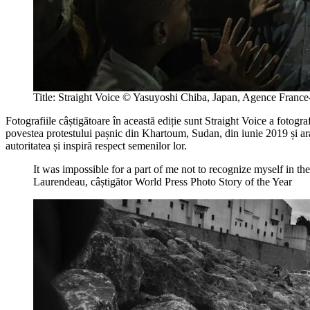
Title: Straight Voice © Yasuyoshi Chiba, Japan, Agence France
Fotografiile câștigătoare în această ediție sunt Straight Voice a foto
povestea protestului pașnic din Khartoum, Sudan, din iunie 2019 și ara
autoritatea și inspiră respect semenilor lor.
It was impossible for a part of me not to recognize myself in th
Laurendeau, câștigător World Press Photo Story of the Year