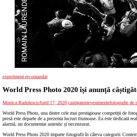
experiment recomandat
World Press Photo 2020 își anunță câștigăt
Monica Radulescu
April 17, 2020
castigatori
evenimente
fotografie de 
World Press Photo, una dintre cele mai prestigioase competiții de fotogr
presă este departe de a prezenta lucruri frumoase. Ea este dedicată reali
alarmă, un documentar autentic și necenzurat.
World Press Photo 2020 imparte fotografii în câteva categorii: Conte