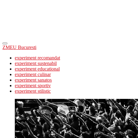
ZMEU Bucuresti
experiment recomandat
experiment sustenabil
experiment educational
experiment culinar
experiment sanatos
experiment sportiv
experiment stilistic