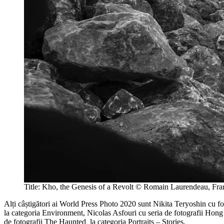
Title: Kho, the Genesis of a Revolt © Romain Laurendeau, Fra
Alți câștigători ai World Press Photo 2020 sunt Nikita Teryoshin cu 
la categoria Environment, Nicolas Asfouri cu seria de fotografii Hon
de fotografii The Haunted la categoria Portraits – Stories.