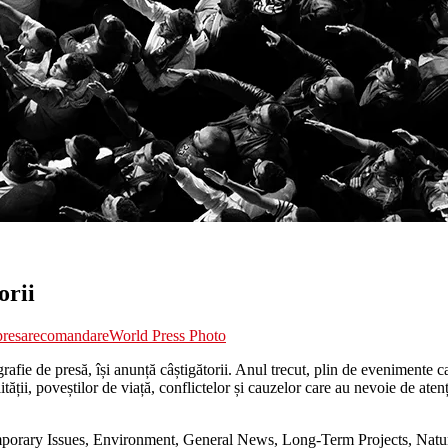
orii
presa
recomandare
World Press Photo
afie de presă, își anunță câștigătorii. Anul trecut, plin de evenimente c
tății, poveștilor de viață, conflictelor și cauzelor care au nevoie de ate
mporary Issues, Environment, General News, Long-Term Projects, Nature