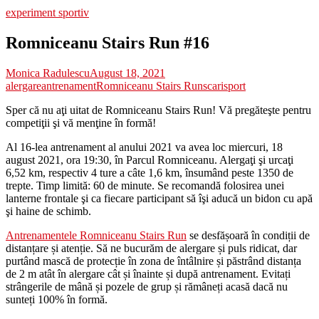
experiment sportiv
Romniceanu Stairs Run #16
Monica Radulescu
August 18, 2021
alergare
antrenament
Romniceanu Stairs Run
scari
sport
Sper că nu aţi uitat de Romniceanu Stairs Run! Vă pregăteşte pentru
competiţii şi vă menţine în formă!
Al 16-lea antrenament al anului 2021 va avea loc miercuri, 18
august 2021, ora 19:30, în Parcul Romniceanu. Alergaţi şi urcaţi
6,52 km, respectiv 4 ture a câte 1,6 km, însumând peste 1350 de
trepte. Timp limită: 60 de minute. Se recomandă folosirea unei
lanterne frontale şi ca fiecare participant să îşi aducă un bidon cu apă
şi haine de schimb.
Antrenamentele Romniceanu Stairs Run
se desfășoară în condiții de
distanțare și atenție. Să ne bucurăm de alergare și puls ridicat, dar
purtând mască de protecție în zona de întâlnire și păstrând distanța
de 2 m atât în alergare cât și înainte și după antrenament. Evitați
strângerile de mână și pozele de grup și rămâneți acasă dacă nu
sunteți 100% în formă.