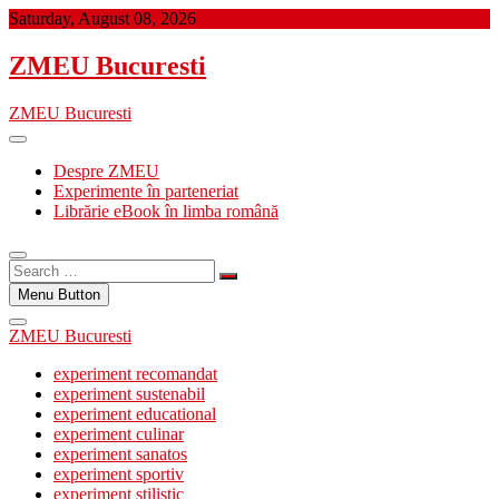
Skip
Saturday, August 08, 2026
to
content
ZMEU Bucuresti
ZMEU Bucuresti
Despre ZMEU
Experimente în parteneriat
Librărie eBook în limba română
Search
…
Menu Button
ZMEU Bucuresti
experiment recomandat
experiment sustenabil
experiment educational
experiment culinar
experiment sanatos
experiment sportiv
experiment stilistic