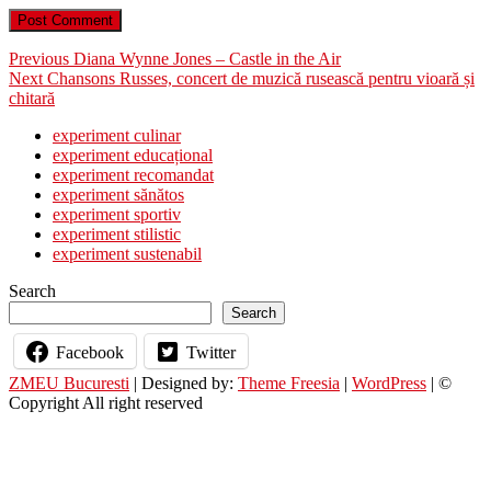
Post
Previous
Previous
Diana Wynne Jones – Castle in the Air
Next
post:
Next
Chansons Russes, concert de muzică rusească pentru vioară și
navigation
post:
chitară
experiment culinar
experiment educațional
experiment recomandat
experiment sănătos
experiment sportiv
experiment stilistic
experiment sustenabil
Search
Search
Facebook
Twitter
ZMEU Bucuresti
| Designed by:
Theme Freesia
|
WordPress
| ©
Copyright All right reserved