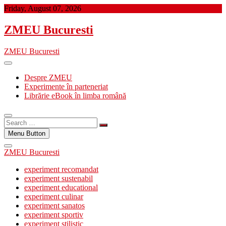
Skip
Friday, August 07, 2026
to
content
ZMEU Bucuresti
ZMEU Bucuresti
Despre ZMEU
Experimente în parteneriat
Librărie eBook în limba română
Search
…
Menu Button
ZMEU Bucuresti
experiment recomandat
experiment sustenabil
experiment educational
experiment culinar
experiment sanatos
experiment sportiv
experiment stilistic