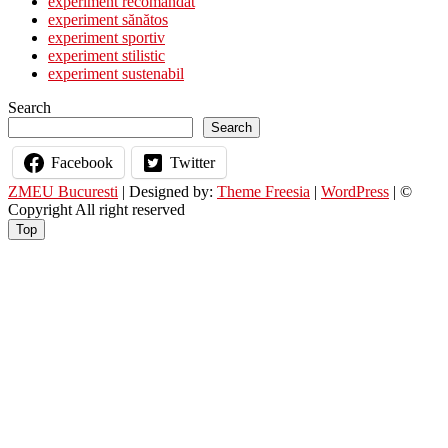
experiment recomandat
fără
experiment sănătos
plastic
experiment sportiv
experiment stilistic
experiment sustenabil
Search
Search
Facebook
Twitter
ZMEU Bucuresti
| Designed by:
Theme Freesia
|
WordPress
| ©
Copyright All right reserved
Top