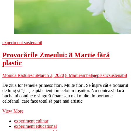
experiment sustenabil
Provocările Zmeului: 8 Martie fără
plastic
Monica Radulescu
March 3, 2020
8 Martie
ambalaje
plastic
sustenabil
De ziua lor femeile primesc flori. Multe flori. Se înșiră cât e trotuarul
de lung și își așteaptă clienții în celofan foșnitor. Nu contează dacă
buchetul conține o singură floare sau mai multe. Important e
celofanul, care face totul să pară mai artistic.
Provocările
View More
Zmeului:
experiment culinar
8
experiment educațional
Martie