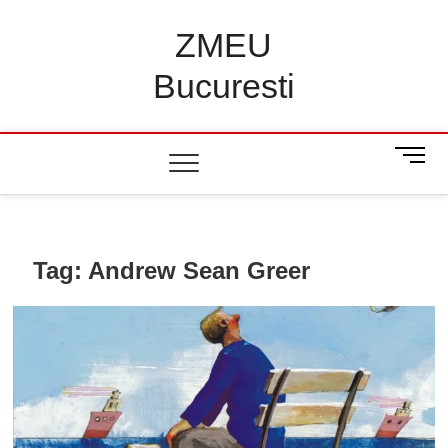
Skip
to
ZMEU
content
Bucuresti
M
e
n
u
B
u
Tag:
Andrew Sean Greer
t
t
o
n