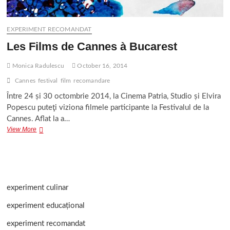
EXPERIMENT RECOMANDAT
Les Films de Cannes à Bucarest
Monica Radulescu
October 16, 2014
Cannes
festival
film
recomandare
Între 24 și 30 octombrie 2014, la Cinema Patria, Studio și Elvira
Popescu puteţi viziona filmele participante la Festivalul de la
Cannes. Aflat la a…
Les
View More
Films
de
Cannes
à
Bucarest
experiment culinar
experiment educațional
experiment recomandat