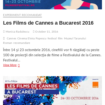
EXPERIMENT RECOMANDAT
Les Films de Cannes a Bucarest 2016
Monica Radulescu
October 11, 2016
Cannes
Cinema Elvira Popescu
festival
film
Muzeul Taranului
Roman
recomandare
Între 14 şi 23 octombrie 2016, cinefilii vor fi râzgâiaţi cu peste
100 de proiecţii din selecţia de filme a Festivalului de la Cannes.
Festivalul…
Les
View More
Films
de
Cannes
a
Bucarest
2016