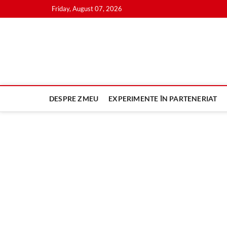
Skip
Friday, August 07, 2026
to
content
DESPRE ZMEU
EXPERIMENTE ÎN PARTENERIAT