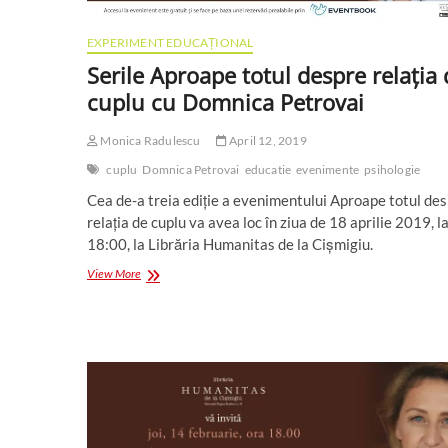
EXPERIMENT EDUCAȚIONAL
Serile Aproape totul despre relația 
cuplu cu Domnica Petrovai
Monica Radulescu
April 12, 2019
cuplu
Domnica Petrovai
educatie
evenimente
psihologie
Cea de-a treia ediție a evenimentului Aproape totul de
relația de cuplu va avea loc în ziua de 18 aprilie 2019, l
18:00, la Librăria Humanitas de la Cișmigiu.
Serile
View More
Aproape
totul
despre
relația
de
cuplu
cu
Domnica
Petrovai