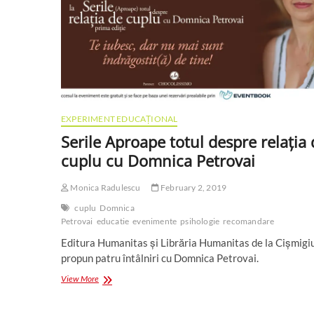
EXPERIMENT EDUCAȚIONAL
Serile Aproape totul despre relația 
cuplu cu Domnica Petrovai
Monica Radulescu
February 2, 2019
cuplu
Domnica
Petrovai
educatie
evenimente
psihologie
recomandare
Editura Humanitas și Librăria Humanitas de la Cișmigi
propun patru întâlniri cu Domnica Petrovai.
Serile
View More
Aproape
totul