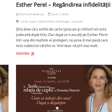
Esther Perel – Regândirea infidelității
Monica Radulescu
June 1, 2020
carte
cuplu
Esther Perel
psihologie
recenzie
Știu bine că o astfel de carte (precum și cititorii ei) este
judecată după titlu. Dar după ce o asculți pe Esther Perel
într-una din multele ei prelegeri, nu prea-ți mai pasă care
este subiectul cărților ei. Vrei doar să știi mai mult.
Esther
View More
Perel
–
Regândirea
infidelității