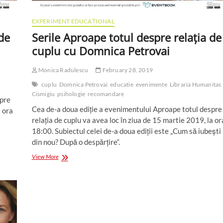
EXPERIMENT EDUCAȚIONAL
de
Serile Aproape totul despre relația de
cuplu cu Domnica Petrovai
Monica Radulescu
February 28, 2019
cuplu
Domnica Petrovai
educatie
evenimente
Libraria Humanitas
Cismigiu
psihologie
recomandare
spre
Cea de-a doua ediție a evenimentului Aproape totul despre
a ora
relația de cuplu va avea loc în ziua de 15 martie 2019, la or
18:00. Subiectul celei de-a doua ediții este „Cum să iubești
din nou? După o despărțire“.
Serile
View More
Aproape
totul
despre
relația
de
cuplu
cu