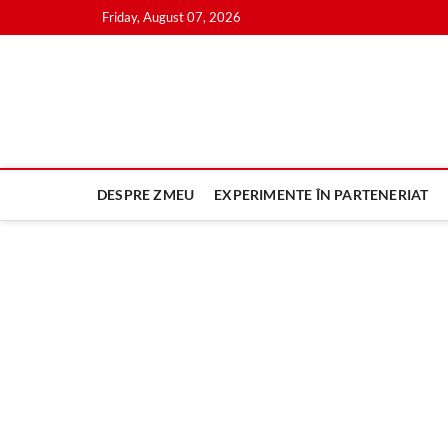
Skip
Friday, August 07, 2026
to
content
DESPRE ZMEU
EXPERIMENTE ÎN PARTENERIAT