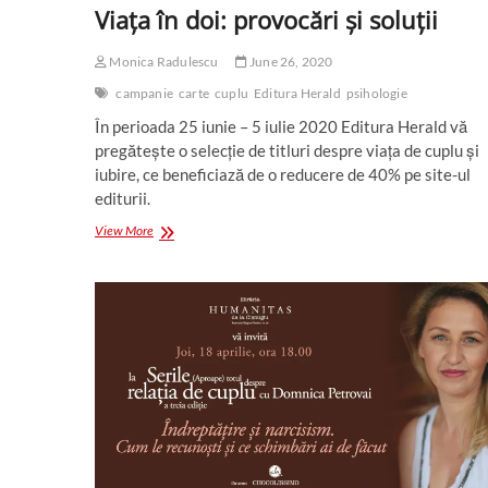
Viața în doi: provocări și soluții
Monica Radulescu
June 26, 2020
campanie
carte
cuplu
Editura Herald
psihologie
În perioada 25 iunie – 5 iulie 2020 Editura Herald vă
pregătește o selecție de titluri despre viața de cuplu și
iubire, ce beneficiază de o reducere de 40% pe site-ul
editurii.
Viața
View More
în
doi:
provocări
și
soluții