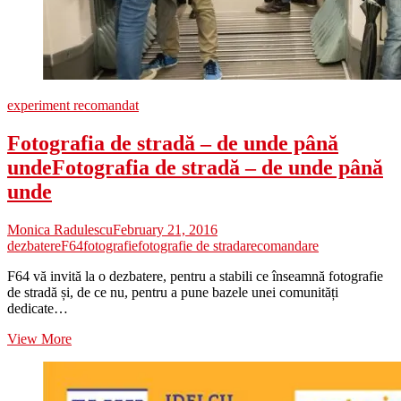
experiment recomandat
Fotografia de stradă – de unde până
unde
Fotografia de stradă – de unde până
unde
Monica Radulescu
February 21, 2016
dezbatere
F64
fotografie
fotografie de strada
recomandare
F64 vă invită la o dezbatere, pentru a stabili ce înseamnă fotografie
de stradă și, de ce nu, pentru a pune bazele unei comunități
dedicate…
Fotografia
View More
de
stradă
–