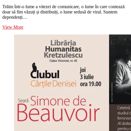
Trăim într-o lume a vitezei de comunicare, o lume în care contează
doar să fim văzuți și distribuiți, o lume sedusă de viral. Suntem
dependenți…
Contagios
View More
–
Cum
se
răspândesc
ideile
Contagios
–
Cum
se
răspândesc
ideile