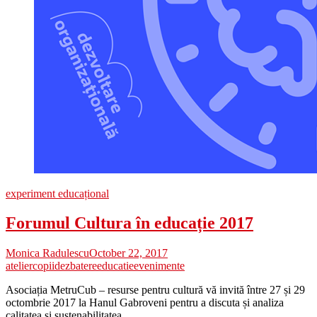
experiment educațional
Forumul Cultura în educație 2017
Monica Radulescu
October 22, 2017
atelier
copii
dezbatere
educatie
evenimente
Asociația MetruCub – resurse pentru cultură vă invită între 27 și 29
octombrie 2017 la Hanul Gabroveni pentru a discuta și analiza
calitatea și sustenabilitatea…