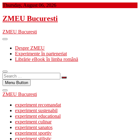
Skip
Thursday, August 06, 2026
to
content
ZMEU Bucuresti
ZMEU Bucuresti
Despre ZMEU
Experimente în parteneriat
Librărie eBook în limba română
Search
…
Menu Button
ZMEU Bucuresti
experiment recomandat
experiment sustenabil
experiment educational
experiment culinar
experiment sanatos
experiment sportiv
experiment stilistic