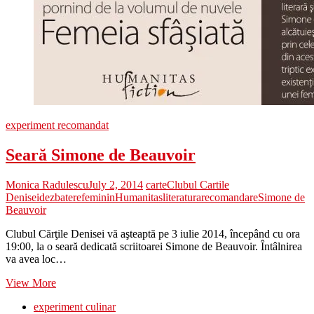
experiment recomandat
Seară Simone de Beauvoir
Monica Radulescu
July 2, 2014
carte
Clubul Cartile
Denisei
dezbatere
feminin
Humanitas
literatura
recomandare
Simone de
Beauvoir
Clubul Cărţile Denisei vă aşteaptă pe 3 iulie 2014, începând cu ora
19:00, la o seară dedicată scriitoarei Simone de Beauvoir. Întâlnirea
va avea loc…
Seară
View More
Simone
experiment culinar
de