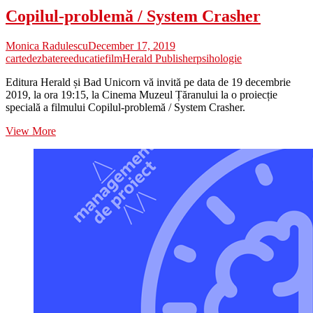
Copilul-problemă / System Crasher
Monica Radulescu
December 17, 2019
carte
dezbatere
educatie
film
Herald Publisher
psihologie
Editura Herald și Bad Unicorn vă invită pe data de 19 decembrie
2019, la ora 19:15, la Cinema Muzeul Țăranului la o proiecție
specială a filmului Copilul-problemă / System Crasher.
Copilul-
View More
problemă
/
System
Crasher