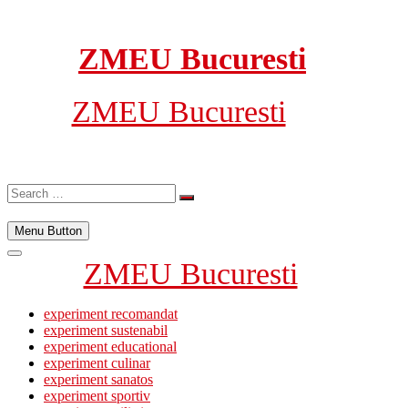
Skip
to
content
ZMEU Bucuresti
ZMEU Bucuresti
Search
…
Menu Button
ZMEU Bucuresti
experiment recomandat
experiment sustenabil
experiment educational
experiment culinar
experiment sanatos
experiment sportiv