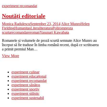
experiment recomandat
Noutăți editoriale
Monica Radulescu
September 23, 2014
Alice Munro
Helen
Fielding
Humanitas
Litera
literatura
Polirom
proza
scurta
recomandare
roman
Yasunari Kawabata
Romanele și volumele de proză scurtă semnate Alice Munro au
început să fie traduse în limba română recent, după ce scriitoarea
a primit premiul Man…
Noutăți
View More
editoriale
experiment culinar
experiment educațional
experiment recomandat
experiment sănătos
experiment sportiv
experiment stilistic
experiment sustenabil