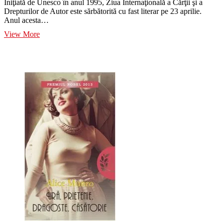
Iniţiată de Unesco în anul 1995, Ziua Internaţională a Cărţii şi a
Drepturilor de Autor este sărbătorită cu fast literar pe 23 aprilie.
Anul acesta…
Ziua
View More
Internaţională
a
Cărţii
şi
a
Drepturilor
de
Autor