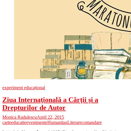
experiment educațional
Ziua Internaţională a Cărţii şi a
Drepturilor de Autor
Monica Radulescu
April 22, 2015
carte
educatie
evenimente
Humanitas
Litera
recomandare