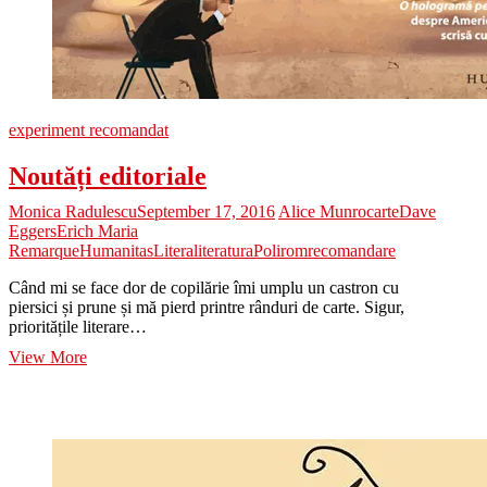
experiment recomandat
Noutăți editoriale
Monica Radulescu
September 17, 2016
Alice Munro
carte
Dave
Eggers
Erich Maria
Remarque
Humanitas
Litera
literatura
Polirom
recomandare
Când mi se face dor de copilărie îmi umplu un castron cu
piersici și prune și mă pierd printre rânduri de carte. Sigur,
prioritățile literare…
Noutăți
View More
editoriale