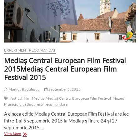
EXPERIMENT RECOMANDAT
Mediaș Central European Film Festival
2015
Mediaș Central European Film
Festival 2015
Monica Radulescu
September 5, 2015
festival
film
Medias
Mediaș Central European Film Festival
Muzeul
Municipiului Bucuresti
recomandare
A cincea ediție Mediaș Central European Film Festival are loc
între 1 și 5 septembrie 2015 la Mediaș și între 24 și 27
septembrie 2015…
Mediaș
View More
Central