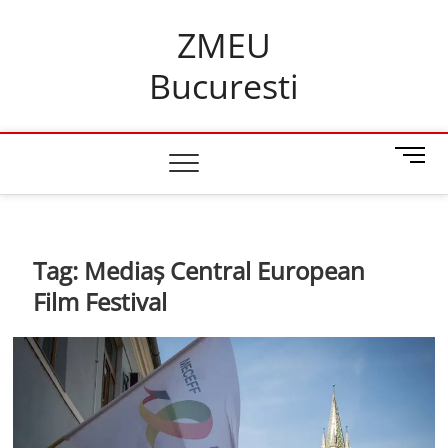
Skip
ZMEU
to
content
Bucuresti
M
e
n
u
B
Tag:
Mediaș Central European
u
t
Film Festival
t
o
n