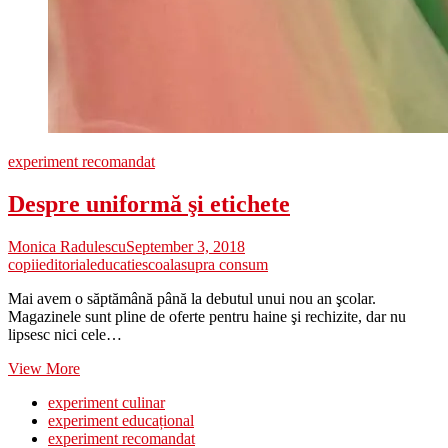
experiment recomandat
Despre uniformă şi etichete
Monica Radulescu
September 3, 2018
copii
editorial
educatie
scoala
supra consum
Mai avem o săptămână până la debutul unui nou an şcolar.
Magazinele sunt pline de oferte pentru haine şi rechizite, dar nu
lipsesc nici cele…
Despre
View More
uniformă
experiment culinar
şi
experiment educațional
etichete
experiment recomandat