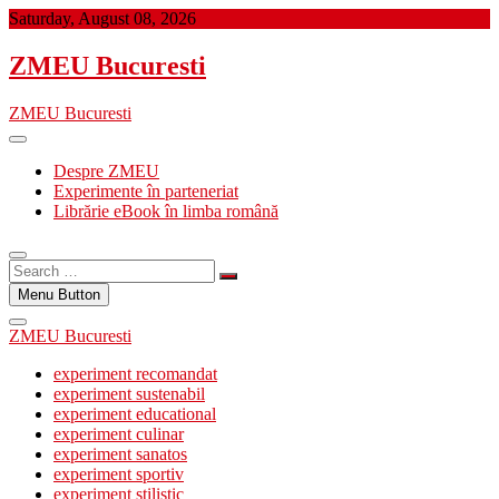
Skip
Saturday, August 08, 2026
to
content
ZMEU Bucuresti
ZMEU Bucuresti
Despre ZMEU
Experimente în parteneriat
Librărie eBook în limba română
Search
…
Menu Button
ZMEU Bucuresti
experiment recomandat
experiment sustenabil
experiment educational
experiment culinar
experiment sanatos
experiment sportiv
experiment stilistic