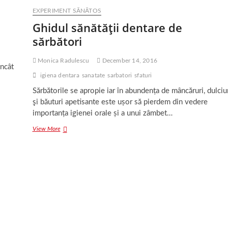
EXPERIMENT SĂNĂTOS
Ghidul sănătăţii dentare de
sărbători
Monica Radulescu
December 14, 2016
încât
igiena dentara
sanatate
sarbatori
sfaturi
Sărbătorile se apropie iar în abundența de mâncăruri, dulciu
şi băuturi apetisante este ușor să pierdem din vedere
importanța igienei orale și a unui zâmbet…
Ghidul
View More
sănătăţii
dentare
de
sărbători