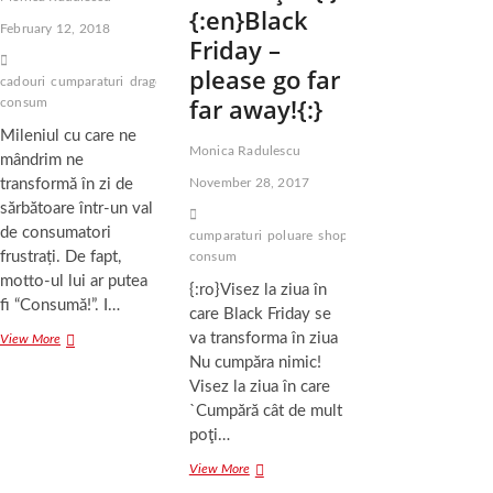
{:en}Black
February 12, 2018
Friday –
please go far
cadouri
cumparaturi
dragoste
sarbatori
supra
far away!{:}
consum
Mileniul cu care ne
Monica Radulescu
mândrim ne
transformă în zi de
November 28, 2017
sărbătoare într-un val
de consumatori
cumparaturi
poluare
shopping
supra
frustrați. De fapt,
consum
motto-ul lui ar putea
{:ro}Visez la ziua în
fi “Consumă!”. I…
care Black Friday se
va transforma în ziua
Sfântul
View More
Val
Nu cumpăra nimic!
al
Visez la ziua în care
consumului
`Cumpără cât de mult
poţi…
{:ro}Black
View More
Friday