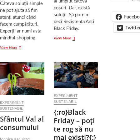
ai umplut câteva
Câteva soluții simple
coșuri. Dar, există
ne pot ajuta să fim
soluții. Să pornim
Facebo
atenți atunci când
deci Rezistența Anti
facem cumpărături.
Twitte
Black Friday.
Experții ar numi asta
mindful shopping.
Cum
View More
să
Conștient
View More
NU
la
faci
cumpărături
cumpărături
sau
inutile
Mindful
de
Shopping
Black
Friday
EXPERIMENT
SUSTENABIL
EXPERIMENT
SUSTENABIL
{:ro}Black
Sfântul Val al
Friday – poţi
consumului
te rog să nu
mai exişti?{:}
Monica Radulescu