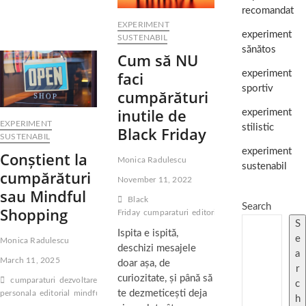
recomandat
EXPERIMENT
experiment
SUSTENABIL
sănătos
Cum să NU
faci
experiment
sportiv
cumpărături
inutile de
experiment
EXPERIMENT
stilistic
Black Friday
SUSTENABIL
experiment
Conștient la
Monica Radulescu
sustenabil
cumpărături
November 11, 2022
sau Mindful
Black
Search
Shopping
Friday
cumparaturi
editorial
opinii
sustenabilitate
S
Ispita e ispită,
e
Monica Radulescu
deschizi mesajele
a
March 11, 2025
doar așa, de
r
curiozitate, și până să
cumparaturi
dezvoltare
c
te dezmeticești deja
personala
editorial
mindfulness
opinii
h