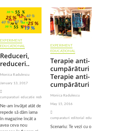
–
poţi
te
rog
să
nu
mai
EXPERIMENT
exişti?
EXPERIMENT
EDUCAȚIONAL
{:}
EDUCAȚIONAL
{:en}Black
Reduceri,
Friday
Terapie anti-
reduceri..
–
cumpărături
please
go
Terapie anti-
Monica Radulescu
far
cumpărături
far
January 13, 2017
away!
{:}
Monica Radulescu
cumparaturi
educatie
reduceri
sfaturi
May 15, 2016
Ne-am învăţat atât de
repede să dăm iama
cumparaturi
editorial
educatie
în magazine încât a
avea ceva nou
Scenariu: Te vezi cu o