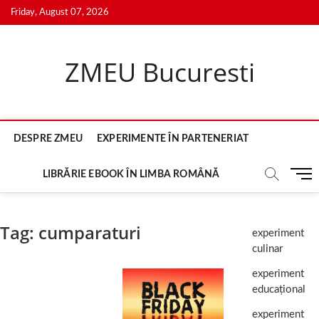
Skip
Friday, August 07, 2026
to
content
ZMEU Bucuresti
DESPRE ZMEU
EXPERIMENTE ÎN PARTENERIAT
M
LIBRĂRIE EBOOK ÎN LIMBA ROMÂNĂ
e
n
u
Tag:
cumparaturi
experiment
B
culinar
u
t
experiment
t
educațional
o
n
experiment