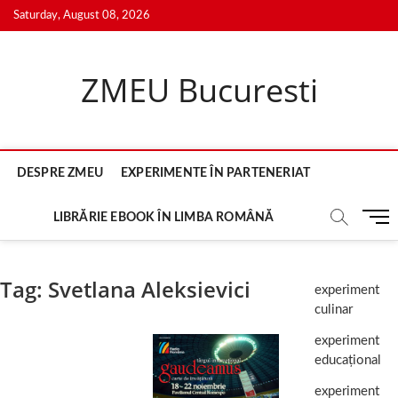
Skip
Saturday, August 08, 2026
to
content
ZMEU Bucuresti
DESPRE ZMEU
EXPERIMENTE ÎN PARTENERIAT
M
LIBRĂRIE EBOOK ÎN LIMBA ROMÂNĂ
e
n
u
Tag:
Svetlana Aleksievici
experiment
B
culinar
u
t
experiment
t
educațional
o
experiment
n