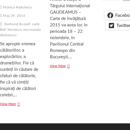
Târgului Internaţional
Monica Radulescu
GAUDEAMUS –
Facebo
May 29, 2016
Carte de învăţătură
Bertrand Russell
carte
Gertrude
2015 va avea loc în
Twitte
Bell
literatura
recomandare
Svetlana
perioada 18 – 22
Aleksievici
noiembrie, în
Se apropie vremea
Pavilionul Central
călătoriilor, a
Romexpo din
explorărilor, a
Bucureşti.…
drumețiilor. Fie că
GAUDEAMUS
View More
sunteți în căutare de
2015
GAUDEAMUS
sfaturi de călătorie,
2015
fie că vă simțiți
inspirați de călători
celebri,…
Noutăți
View More
editoriale
Noutăți
editoriale