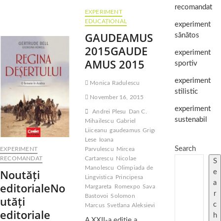
recomandat
EXPERIMENT
EDUCAȚIONAL
experiment
GAUDEAMUS
sănătos
2015
GAUDE
experiment
AMUS 2015
sportiv
experiment
Monica Radulescu
stilistic
November 16, 2015
experiment
Andrei Plesu
Dan C.
sustenabil
Mihailescu
Gabriel
Liiceanu
gaudeamus
Grigore
Lese
Ioana
Search
EXPERIMENT
Parvulescu
Mircea
RECOMANDAT
Cartarescu
Nicolae
S
Manolescu
Olimpiada de
Noutăți
e
Lingvistica
Principesa
a
editoriale
No
Margareta
Romexpo
Savatie
r
Bastovoi
Solomon
utăți
c
Marcus
Svetlana Aleksievici
editoriale
h
A XXII-a ediţie a