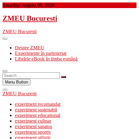
Skip
Saturday, August 08, 2026
to
content
ZMEU Bucuresti
ZMEU Bucuresti
Despre ZMEU
Experimente în parteneriat
Librărie eBook în limba română
Search
…
Menu Button
ZMEU Bucuresti
experiment recomandat
experiment sustenabil
experiment educational
experiment culinar
experiment sanatos
experiment sportiv
experiment stilistic