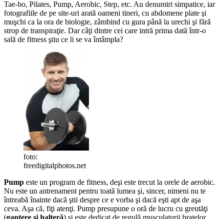
Tae-bo, Pilates, Pump, Aerobic, Step, etc. Au denumiri simpatice, iar
fotografiile de pe site-uri arată oameni tineri, cu abdomene plate şi
muşchi ca la ora de biologie, zâmbind cu gura până la urechi şi fără
strop de transpiraţie. Dar câţi dintre cei care intră prima dată într-o
sală de fitness ştiu ce li se va întâmpla?
foto:
freedigitalphotos.net
Pump
este un program de fitness, deşi este trecut la orele de aerobic.
Nu este un antrenament pentru toată lumea şi, sincer, nimeni nu te
întreabă înainte dacă ştii despre ce e vorba şi dacă eşti apt de aşa
ceva. Aşa că, fiţi atenţi. Pump presupune o oră de lucru cu greutăţi
(
gantere şi halteră
) şi este dedicat de regulă musculaturii braţelor,