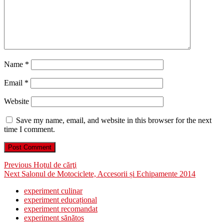
Name
*
Email
*
Website
Save my name, email, and website in this browser for the next
time I comment.
Post
Previous
Previous
Hoţul de cărţi
Next
post:
Next
Salonul de Motociclete, Accesorii și Echipamente 2014
navigation
post:
experiment culinar
experiment educațional
experiment recomandat
experiment sănătos