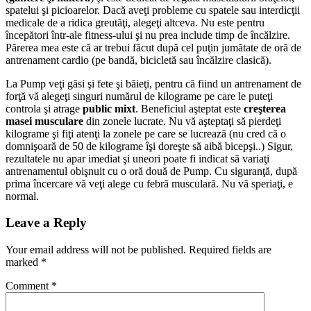
spatelui şi picioarelor. Dacă aveţi probleme cu spatele sau interdicţii
medicale de a ridica greutăţi, alegeţi altceva. Nu este pentru
începători într-ale fitness-ului şi nu prea include timp de încălzire.
Părerea mea este că ar trebui făcut după cel puţin jumătate de oră de
antrenament cardio (pe bandă, bicicletă sau încălzire clasică).
La Pump veţi găsi şi fete şi băieţi, pentru că fiind un antrenament de
forţă vă alegeţi singuri numărul de kilograme pe care le puteţi
controla şi atrage
public mixt
. Beneficiul aşteptat este
creşterea
masei musculare
din zonele lucrate. Nu vă aşteptaţi să pierdeţi
kilograme şi fiţi atenţi la zonele pe care se lucrează (nu cred că o
domnişoară de 50 de kilograme îşi doreşte să aibă bicepşi..) Sigur,
rezultatele nu apar imediat şi uneori poate fi indicat să variaţi
antrenamentul obişnuit cu o oră două de Pump. Cu siguranţă, după
prima încercare vă veţi alege cu febră musculară. Nu vă speriaţi, e
normal.
Leave a Reply
Your email address will not be published.
Required fields are
marked
*
Comment
*