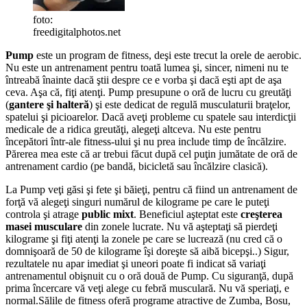
foto:
freedigitalphotos.net
Pump
este un program de fitness, deşi este trecut la orele de aerobic.
Nu este un antrenament pentru toată lumea şi, sincer, nimeni nu te
întreabă înainte dacă ştii despre ce e vorba şi dacă eşti apt de aşa
ceva. Aşa că, fiţi atenţi. Pump presupune o oră de lucru cu greutăţi
(
gantere şi halteră
) şi este dedicat de regulă musculaturii braţelor,
spatelui şi picioarelor. Dacă aveţi probleme cu spatele sau interdicţii
medicale de a ridica greutăţi, alegeţi altceva. Nu este pentru
începători într-ale fitness-ului şi nu prea include timp de încălzire.
Părerea mea este că ar trebui făcut după cel puţin jumătate de oră de
antrenament cardio (pe bandă, bicicletă sau încălzire clasică).
La Pump veţi găsi şi fete şi băieţi, pentru că fiind un antrenament de
forţă vă alegeţi singuri numărul de kilograme pe care le puteţi
controla şi atrage
public mixt
. Beneficiul aşteptat este
creşterea
masei musculare
din zonele lucrate. Nu vă aşteptaţi să pierdeţi
kilograme şi fiţi atenţi la zonele pe care se lucrează (nu cred că o
domnişoară de 50 de kilograme îşi doreşte să aibă bicepşi..) Sigur,
rezultatele nu apar imediat şi uneori poate fi indicat să variaţi
antrenamentul obişnuit cu o oră două de Pump. Cu siguranţă, după
prima încercare vă veţi alege cu febră musculară. Nu vă speriaţi, e
normal.
Sălile de fitness oferă programe atractive de Zumba, Bosu,