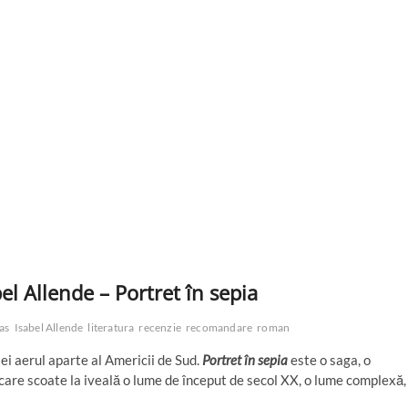
bel Allende – Portret în sepia
as
Isabel Allende
literatura
recenzie
recomandare
roman
i aerul aparte al Americii de Sud.
Portret în sepia
este o saga, o
 care scoate la iveală o lume de început de secol XX, o lume complexă,