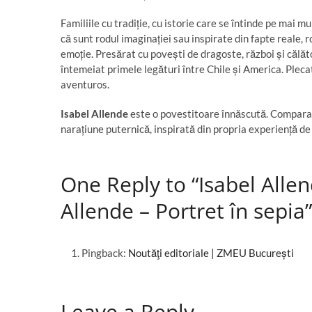
Familiile cu tradiție, cu istorie care se întinde pe mai m
că sunt rodul imaginației sau inspirate din fapte reale, r
emoție. Presărat cu povești de dragoste, război și călăt
întemeiat primele legături între Chile și America. Plec
aventuros.
Isabel Allende
este o povestitoare înnăscută. Comparată
narațiune puternică, inspirată din propria experiență de 
One Reply to “
Isabel Allen
Allende – Portret în sepia
”
Pingback:
Noutăţi editoriale | ZMEU București
Leave a Reply