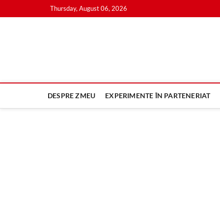
Skip
Thursday, August 06, 2026
to
content
DESPRE ZMEU
EXPERIMENTE ÎN PARTENERIAT