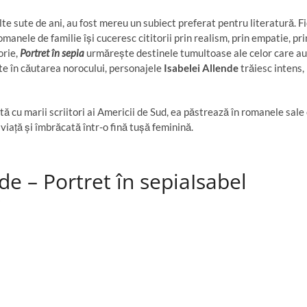
ulte sute de ani, au fost mereu un subiect preferat pentru literatură. F
omanele de familie își cuceresc cititorii prin realism, prin empatie, pri
orie,
Portret în sepia
urmărește destinele tumultoase ale celor care au
ate în căutarea norocului, personajele
Isabelei Allende
trăiesc intens,
 cu marii scriitori ai Americii de Sud, ea păstrează în romanele sale
viață și îmbrăcată într-o fină tușă feminină.
de – Portret în sepia
Isabel