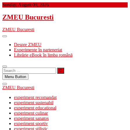
Skip
Sunday, August 09, 2026
to
content
ZMEU Bucuresti
ZMEU Bucuresti
Despre ZMEU
Experimente în parteneriat
Librărie eBook în limba română
Search
…
Menu Button
ZMEU Bucuresti
experiment recomandat
experiment sustenabil
experiment educational
experiment culinar
experiment sanatos
experiment sportiv
experiment stilistic