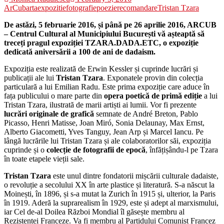
ArCub
arta
expozitie
fotografie
poezie
recomandare
Tristan Tzara
De astăzi, 5 februarie 2016, și până pe 26 aprilie 2016, ARCUB
– Centrul Cultural al Municipiului București vă așteaptă să
treceți pragul expoziției TZARA.DADA.ETC, o expoziție
dedicată aniversării a 100 de ani de dadaism.
Expoziția este realizată de Erwin Kessler și cuprinde lucrări și
publicații ale lui
Tristan Tzara
. Exponatele provin din colecția
particulară a lui Emilian Radu. Este prima expoziție care aduce în
fața publicului o mare parte din
opera poetică de primă ediție
a lui
Tristan Tzara, ilustrată de marii artiști ai lumii. Vor fi prezente
lucrări originale de grafică
semnate de André Breton, Pablo
Picasso, Henri Matisse, Joan Miró, Sonia Delaunay, Max Ernst,
Alberto Giacometti, Yves Tanguy, Jean Arp și Marcel Iancu. Pe
lângă lucrările lui Tristan Tzara și ale colaboratorilor săi, expoziția
cuprinde și o
colecție de fotografii de epocă
, înfățișându-l pe Tzara
în toate etapele vieții sale.
Tristan Tzara
este unul dintre fondatorii mișcării culturale dadaiste,
o revoluție a secolului XX în arte plastice și literatură. S-a născut la
Moinești, în 1896, și s-a mutat la Zurich în 1915 și, ulterior, la Paris
în 1919. Aderă la suprarealism în 1929, este și adept al marxismului,
iar Cel de-al Doilea Război Mondial îl găsește membru al
Rezistenței Franceze. Va fi membru al Partidului Comunist Francez