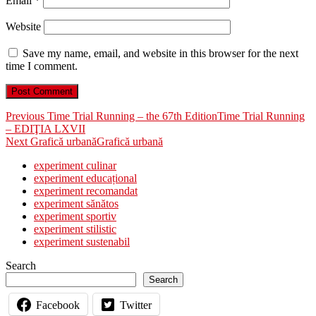
Email
*
Website
Save my name, email, and website in this browser for the next
time I comment.
Post
Previous
Previous
Time Trial Running – the 67th Edition
Time Trial Running
post:
– EDIŢIA LXVII
navigation
Next
Next
Grafică urbană
Grafică urbană
post:
experiment culinar
experiment educațional
experiment recomandat
experiment sănătos
experiment sportiv
experiment stilistic
experiment sustenabil
Search
Search
Facebook
Twitter