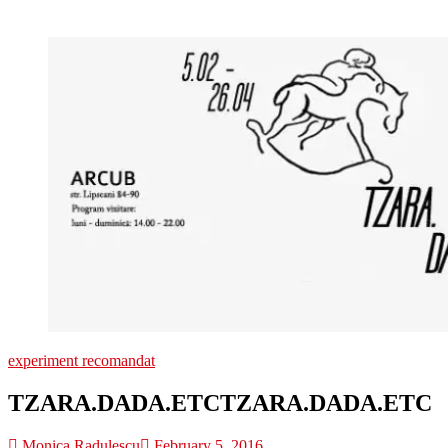
experiment recomandat
TZARA.DADA.ETC
TZARA.DADA.ETC
Monica Radulescu
February 5, 2016