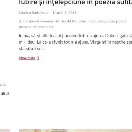
Iubire şi înţelepciune în poezia sufit
Monica Radulescu
March 5, 2018
Carturesti
evenimente
Herald Publisher
literatura
poezie
poezie
persana
recomandare
Inima, să-şi afle leacul jinduind tot n-a ajuns. Duhu-i gata s
mi-l dau. La ce-a râvnit tot n-a ajuns. Viaţa-mi în neştire sp
sfârşitu-i se…
Iubire
View More
şi
înţelepciune
în
poezia
sufită
ziei
Julius