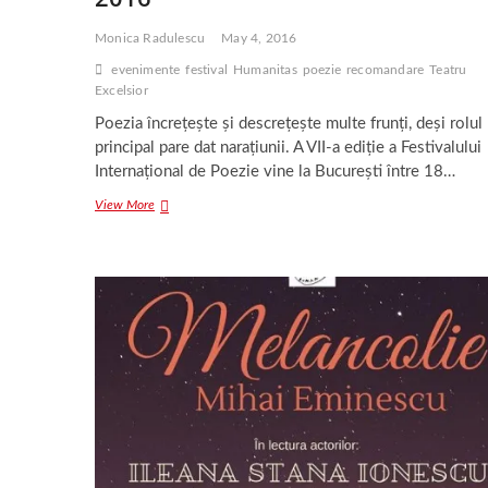
Monica Radulescu
May 4, 2016
evenimente
festival
Humanitas
poezie
recomandare
Teatru
Excelsior
Poezia încrețește și descrețește multe frunți, deși rolul
principal pare dat narațiunii. A VII-a ediție a Festivalului
Internațional de Poezie vine la București între 18…
Festivalul
View More
Internațional
de
Poezie
București
2016
Festivalul
Internațional
de
Poezie
București
2016