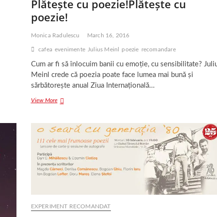
Plătește cu poezie!
Plătește cu
poezie!
Monica Radulescu
March 16, 2016
cafea
evenimente
Julius Meinl
poezie
recomandare
Cum ar fi să înlocuim banii cu emoție, cu sensibilitate? Juli
Meinl crede că poezia poate face lumea mai bună și
sărbătorește anual Ziua Internațională…
Plătește
View More
cu
poezie!
Plătește
cu
poezie!
EXPERIMENT RECOMANDAT