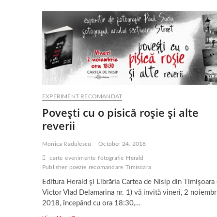
EXPERIMENT RECOMANDAT
Poveşti cu o pisică roşie şi alte
reverii
Monica Radulescu
October 24, 2018
carte
evenimente
fotografie
Herald
Publisher
poezie
recomandare
Timisoara
Editura Herald şi Librăria Cartea de Nisip din Timişoara (
Victor Vlad Delamarina nr. 1) vă invită vineri, 2 noiembr
2018, începând cu ora 18:30,…