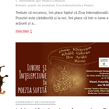
evenimente
jazz
Muzeul Literaturii
Romane
poezie
recomandare
Ziua Internationala a Poeziei
Trebuie să recunosc, îmi place faptul că Ziua Internațională 
Poeziei este sărbătorită și la noi. Îmi place că într-o lume a
acțiunii și a…
Gală
View More
de
poezie
și
jazz
la
Muzeul
Literaturii
Române
EXPERIMENT RECOMANDAT