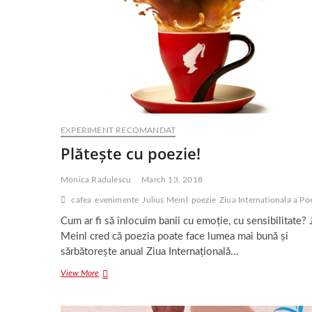
EXPERIMENT RECOMANDAT
Plătește cu poezie!
Monica Radulescu
March 13, 2018
cafea
evenimente
Julius Meinl
poezie
Ziua Internationala a Poe
Cum ar fi să înlocuim banii cu emoție, cu sensibilitate? 
Meinl cred că poezia poate face lumea mai bună și
sărbătorește anual Ziua Internațională…
Plătește
View More
cu
poezie!