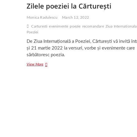
Zilele poeziei la Cărturești
Monica Radulescu
March 12, 2022
Carturesti
evenimente
poezie
recomandare
Ziua Internationala
Poeziei
De Ziua Internațională a Poeziei, Cărturești vă invită în
și 21 martie 2022 la versuri, vorbe și evenimente care
sărbătoresc poezia.
Zilele
View More
poeziei
la
Cărturești