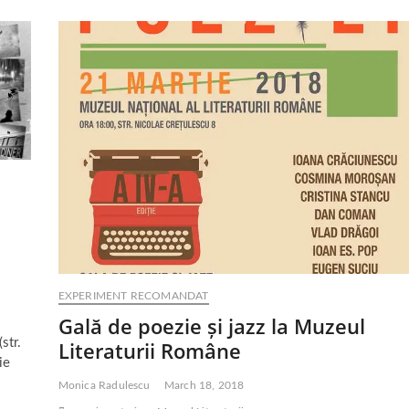
poezie
de
Ziua
Internaţională
a
Poeziei
2019
EXPERIMENT RECOMANDAT
Gală de poezie și jazz la Muzeul
str.
Literaturii Române
ie
Monica Radulescu
March 18, 2018