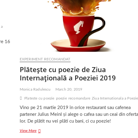
 a
tre 16
EXPERIMENT RECOMANDAT
Plăteşte cu poezie de Ziua
Internaţională a Poeziei 2019
Monica Radulescu
March 20, 2019
Plateste cu poezie
poezie
recomandare
Ziua Internationala a Poezie
Vino pe 21 martie 2019 în orice restaurant sau cafenea
partener Julius Meinl și alege o cafea sau un ceai din ofert
lor. De plătit nu vei plăti cu bani, ci cu poezie!
Plăteşte
View More
cu