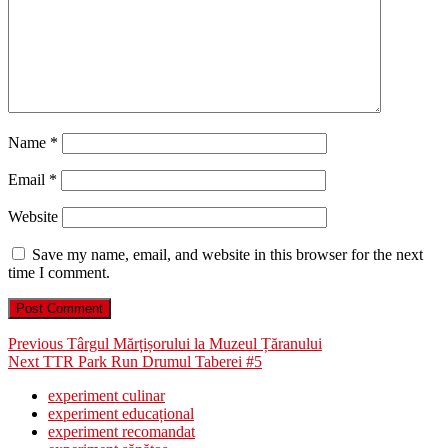
Name
*
Email
*
Website
Save my name, email, and website in this browser for the next
time I comment.
Post
Previous
Previous
Târgul Mărțișorului la Muzeul Țăranului
Next
post:
Next
TTR Park Run Drumul Taberei #5
navigation
post:
experiment culinar
experiment educațional
experiment recomandat