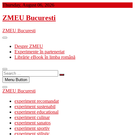
Skip
Thursday, August 06, 2026
to
content
ZMEU Bucuresti
ZMEU Bucuresti
Despre ZMEU
Experimente în parteneriat
Librărie eBook în limba română
Search
…
Menu Button
ZMEU Bucuresti
experiment recomandat
experiment sustenabil
experiment educational
experiment culinar
experiment sanatos
experiment sportiv
experiment stilistic