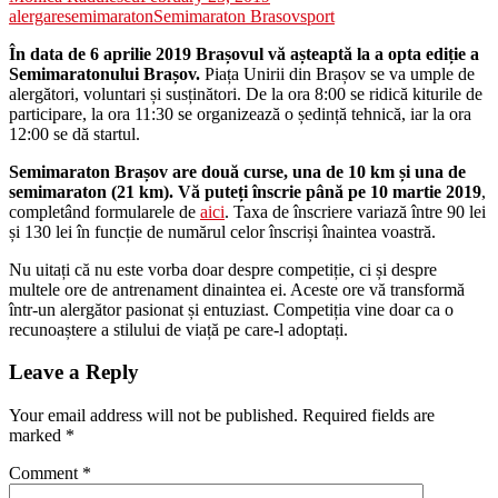
alergare
semimaraton
Semimaraton Brasov
sport
În data de 6 aprilie 2019 Brașovul vă așteaptă la a opta ediție a
Semimaratonului Brașov.
Piața Unirii din Brașov se va umple de
alergători, voluntari și susținători. De la ora 8:00 se ridică kiturile de
participare, la ora 11:30 se organizează o ședință tehnică, iar la ora
12:00 se dă startul.
Semimaraton Brașov are două curse, una de 10 km și una de
semimaraton (21 km). Vă puteți înscrie până pe 10 martie 2019
,
completând formularele de
aici
. Taxa de înscriere variază între 90 lei
și 130 lei în funcție de numărul celor înscriși înaintea voastră.
Nu uitați că nu este vorba doar despre competiție, ci și despre
multele ore de antrenament dinaintea ei. Aceste ore vă transformă
într-un alergător pasionat și entuziast. Competiția vine doar ca o
recunoaștere a stilului de viață pe care-l adoptați.
Leave a Reply
Your email address will not be published.
Required fields are
marked
*
Comment
*