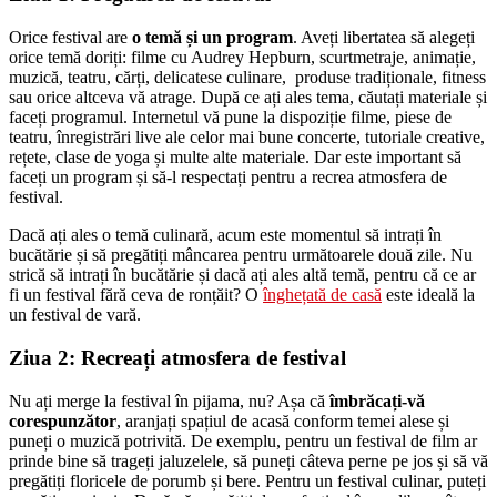
Orice festival are
o temă și un program
. Aveți libertatea să alegeți
orice temă doriți: filme cu Audrey Hepburn, scurtmetraje, animație,
muzică, teatru, cărți, delicatese culinare, produse tradiționale, fitness
sau orice altceva vă atrage. După ce ați ales tema, căutați materiale și
faceți programul. Internetul vă pune la dispoziție filme, piese de
teatru, înregistrări live ale celor mai bune concerte, tutoriale creative,
rețete, clase de yoga și multe alte materiale. Dar este important să
faceți un program și să-l respectați pentru a recrea atmosfera de
festival.
Dacă ați ales o temă culinară, acum este momentul să intrați în
bucătărie și să pregătiți mâncarea pentru următoarele două zile. Nu
strică să intrați în bucătărie și dacă ați ales altă temă, pentru că ce ar
fi un festival fără ceva de ronțăit? O
înghețată de casă
este ideală la
un festival de vară.
Ziua 2: Recreați atmosfera de festival
Nu ați merge la festival în pijama, nu? Așa că
îmbrăcați-vă
corespunzător
, aranjați spațiul de acasă conform temei alese și
puneți o muzică potrivită. De exemplu, pentru un festival de film ar
prinde bine să trageți jaluzelele, să puneți câteva perne pe jos și să vă
pregătiți floricele de porumb și bere. Pentru un festival culinar, puteți