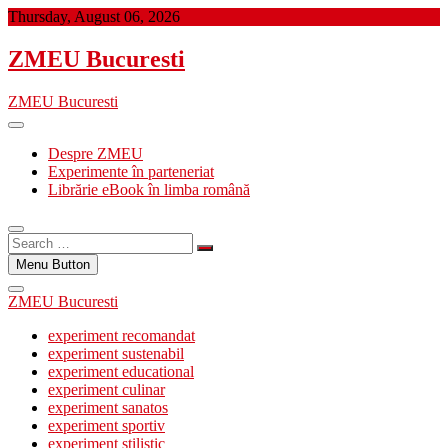
Skip
Thursday, August 06, 2026
to
content
ZMEU Bucuresti
ZMEU Bucuresti
Despre ZMEU
Experimente în parteneriat
Librărie eBook în limba română
Search
…
Menu Button
ZMEU Bucuresti
experiment recomandat
experiment sustenabil
experiment educational
experiment culinar
experiment sanatos
experiment sportiv
experiment stilistic