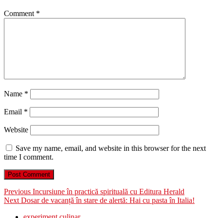
Comment
*
Name
*
Email
*
Website
Save my name, email, and website in this browser for the next
time I comment.
Post
Previous
Previous
Incursiune în practică spirituală cu Editura Herald
Next
post:
Next
Dosar de vacanță în stare de alertă: Hai cu pasta în Italia!
navigation
post:
experiment culinar