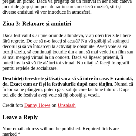
pregăti un picnic. Dacă vă pregătiți de un festival în aer liber, câteva
jocuri de grup și un post de radio care amestecă muzică, știri și
diverse emisiuni vă vor introduce în atmosferă.
Ziua 3: Relaxare și amintiri
Dacă festivalul s-ar ține oriunde altundeva, v-ați oferi trei zile libere
fără regrete. De ce să n-o faceți și acasă? Nu vă grăbiți să strângeți
decorul și să vă întoarceți la activitățile obișnuite. Aveți voie să vă
treziți târziu, să continuați jocurile din ajun, să mai vedeți un film sau
să mai mergeți virtual la un concert. Dacă vă lipsesc prietenii, îi
puteți invita să vă fie alături tot virtual. Nu uitați să faceți fotografii
pentru rețelele de socializare.
Deschideți ferestrele și lăsați vara să vă intre în case. E caniculă,
da. Exact cum ar fi și la festivalurile după care tânjim.
Numai că
în loc să ne plângem, putem găsi soluții care fac bine tuturor. După
trei zile de festival aveți voie să fiți obosiți și veseli.
Credit foto
Danny Howe
on
Unsplash
Leave a Reply
Your email address will not be published.
Required fields are
marked
*