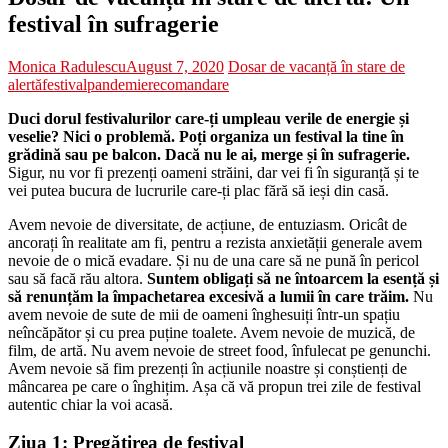
festival în sufragerie
Monica Radulescu
August 7, 2020
Dosar de vacanță în stare de
alertă
festival
pandemie
recomandare
Duci dorul festivalurilor care-ți umpleau verile de energie și
veselie? Nici o problemă. Poți organiza un festival la tine în
grădină sau pe balcon. Dacă nu le ai, merge și în sufragerie.
Sigur, nu vor fi prezenți oameni străini, dar vei fi în siguranță și te
vei putea bucura de lucrurile care-ți plac fără să ieși din casă.
Avem nevoie de diversitate, de acțiune, de entuziasm. Oricât de
ancorați în realitate am fi, pentru a rezista anxietății generale avem
nevoie de o mică evadare. Și nu de una care să ne pună în pericol
sau să facă rău altora.
Suntem obligați să ne întoarcem la esență și
să renunțăm la împachetarea excesivă a lumii în care trăim.
Nu
avem nevoie de sute de mii de oameni înghesuiți într-un spațiu
neîncăpător și cu prea puține toalete. Avem nevoie de muzică, de
film, de artă. Nu avem nevoie de street food, înfulecat pe genunchi.
Avem nevoie să fim prezenți în acțiunile noastre și conștienți de
mâncarea pe care o înghițim. Așa că vă propun trei zile de festival
autentic chiar la voi acasă.
Ziua 1: Pregătirea de festival