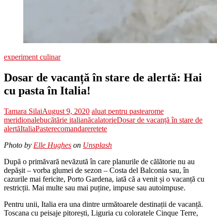
experiment culinar
Dosar de vacanță în stare de alertă: Hai
cu pasta în Italia!
Tamara Silai
August 9, 2020
aluat pentru paste
arome
meridionale
bucătărie italiană
calatorie
Dosar de vacanță în stare de
alertă
Italia
Paste
recomandare
retete
Photo by
Elle Hughes
on
Unsplash
După o primăvară nevăzută în care planurile de călătorie nu au
depășit – vorba glumei de sezon – Costa del Balconia sau, în
cazurile mai fericite, Porto Gardena, iată că a venit și o vacanță cu
restricții. Mai multe sau mai puține, impuse sau autoimpuse.
Pentru unii, Italia era una dintre următoarele destinații de vacanță.
Toscana cu peisaje pitorești, Liguria cu coloratele Cinque Terre,