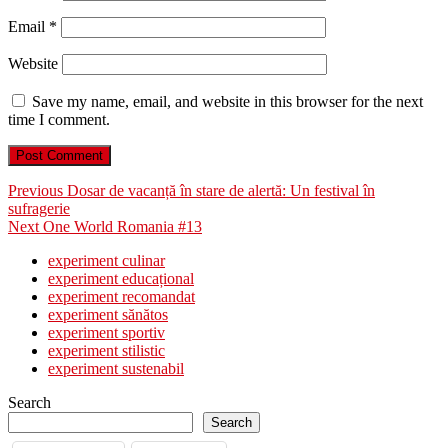
Email
*
Website
Save my name, email, and website in this browser for the next
time I comment.
Post
Previous
Previous
Dosar de vacanță în stare de alertă: Un festival în
post:
sufragerie
navigation
Next
Next
One World Romania #13
post:
experiment culinar
experiment educațional
experiment recomandat
experiment sănătos
experiment sportiv
experiment stilistic
experiment sustenabil
Search
Search