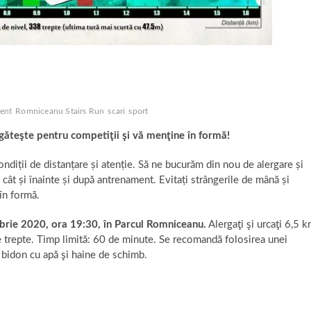
ent
Romniceanu Stairs Run
scari
sport
egăteşte pentru competiţii şi vă menţine în formă!
diții de distanțare și atenție. Să ne bucurăm din nou de alergare și
e cât și înainte și după antrenament. Evitați strângerile de mână și
în formă.
rie 2020, ora 19:30, în Parcul Romniceanu.
Alergaţi şi urcaţi 6,5 k
 trepte. Timp limită: 60 de minute. Se recomandă folosirea unei
un bidon cu apă şi haine de schimb.