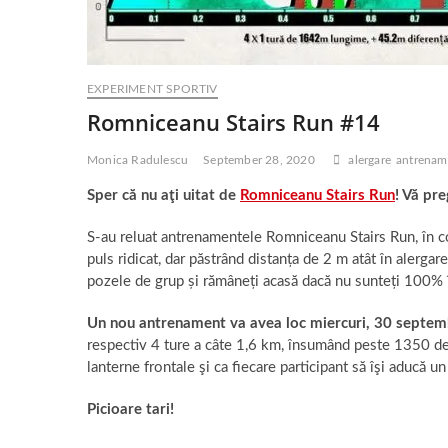
EXPERIMENT SPORTIV
Romniceanu Stairs Run #14
Monica Radulescu
September 28, 2020
alergare
antrenam
Sper că nu aţi uitat de
Romniceanu Stairs Run
! Vă pr
S-au reluat antrenamentele Romniceanu Stairs Run, în con
puls ridicat, dar păstrând distanța de 2 m atât în alergar
pozele de grup și rămâneți acasă dacă nu sunteți 100% 
Un nou antrenament va avea loc miercuri, 30 septemb
respectiv 4 ture a câte 1,6 km, însumând peste 1350 de
lanterne frontale şi ca fiecare participant să îşi aducă 
Picioare tari!