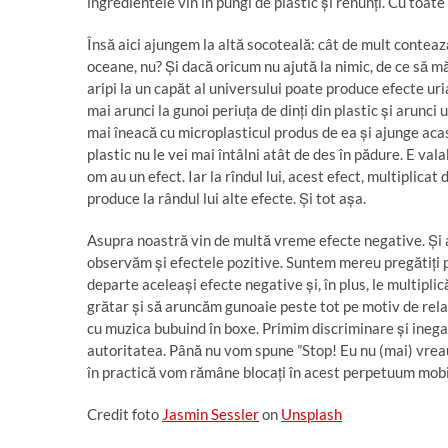
ingredientele vin în pungi de plastic și renunți. Cu toate
Însă aici ajungem la altă socoteală: cât de mult conteaz
oceane, nu? Și dacă oricum nu ajută la nimic, de ce să m
aripi la un capăt al universului poate produce efecte uri
mai arunci la gunoi periuța de dinți din plastic și arunc
mai îneacă cu microplasticul produs de ea și ajunge acas
plastic nu le vei mai întâlni atât de des în pădure. E vala
om au un efect. Iar la rîndul lui, acest efect, multiplica
produce la rândul lui alte efecte. Și tot așa.
Asupra noastră vin de multă vreme efecte negative. Și 
observăm și efectele pozitive. Suntem mereu pregătiți 
departe aceleași efecte negative și, în plus, le multipl
grătar și să aruncăm gunoaie peste tot pe motiv de rela
cu muzica bubuind în boxe. Primim discriminare și inegal
autoritatea. Până nu vom spune ”Stop! Eu nu (mai) vreau
în practică vom rămâne blocați în acest perpetuum mobile
Credit foto
Jasmin Sessler
on
Unsplash