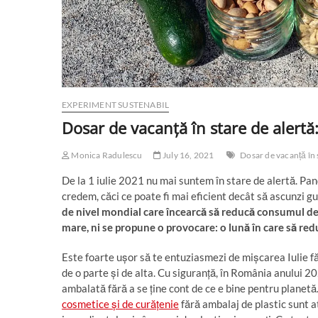
EXPERIMENT SUSTENABIL
Dosar de vacanță în stare de alertă: 
Monica Radulescu
July 16, 2021
Dosar de vacanță în 
De la 1 iulie 2021 nu mai suntem în stare de alertă. Pan
credem, căci ce poate fi mai eficient decât să ascunzi g
de nivel mondial care încearcă să reducă consumul de pl
mare, ni se propune o provocare: o lună în care să re
Este foarte ușor să te entuziasmezi de mișcarea Iulie fă
de o parte și de alta. Cu siguranță, în România anului 2
ambalată fără a se ține cont de ce e bine pentru planet
cosmetice și de curățenie
fără ambalaj de plastic sunt atâ