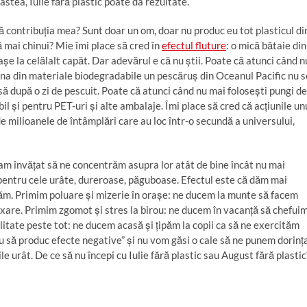
 astea, Iulie fără plastic poate da rezultate.
ă contribuția mea? Sunt doar un om, doar nu produc eu tot plasticul di
ă mai chinui? Mie îmi place să cred în
efectul fluture
: o mică bătaie din
așe la celălalt capăt. Dar adevărul e că nu știi. Poate că atunci când n
i una din materiale biodegradabile un pescăruș din Oceanul Pacific nu s
ă după o zi de pescuit. Poate că atunci când nu mai folosești pungi de
bil și pentru PET-uri și alte ambalaje. Îmi place să cred că acțiunile un
t de milioanele de întâmplări care au loc într-o secundă a universului,
am învățat să ne concentrăm asupra lor atât de bine încât nu mai
pentru cele urâte, dureroase, păguboase. Efectul este că dăm mai
icăm. Primim poluare și mizerie în orașe: ne ducem la munte să facem
xare. Primim zgomot și stres la birou: ne ducem în vacanță să chefui
itate peste tot: ne ducem acasă și țipăm la copii ca să ne exercităm
 să produc efecte negative” și nu vom găsi o cale să ne punem dorinț
 urât. De ce să nu începi cu Iulie fără plastic sau August fără plastic