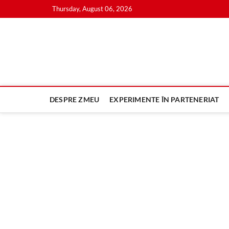
Skip
Thursday, August 06, 2026
to
content
DESPRE ZMEU
EXPERIMENTE ÎN PARTENERIAT