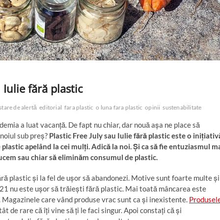
Iulie fără plastic
stare de alertă
editorial
fara plastic
o luna fara plastic
opinii
sustenabilitate
demia a luat vacanță. De fapt nu chiar, dar nouă așa ne place să
unoiul sub preș?
Plastic Free July sau Iulie fără plastic este o inițiativ
astic apelând la cei mulți. Adică la noi. Și ca să fie entuziasmul m
ducem sau chiar să eliminăm consumul de plastic.
ră plastic și la fel de ușor să abandonezi. Motive sunt foarte multe și
021 nu este ușor să trăiești fără plastic. Mai toată mâncarea este
ă. Magazinele care vând produse vrac sunt ca și inexistente.
Produsel
t de rare că îți vine să ți le faci singur. Apoi constați că și