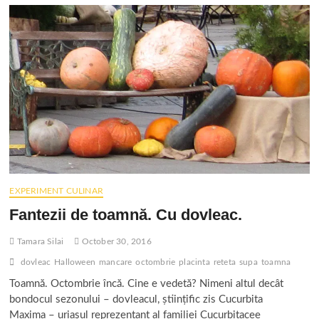
în
supă
EXPERIMENT CULINAR
Fantezii de toamnă. Cu dovleac.
Tamara Silai
October 30, 2016
dovleac
Halloween
mancare
octombrie
placinta
reteta
supa
toamna
Toamnă. Octombrie încă. Cine e vedetă? Nimeni altul decât
bondocul sezonului – dovleacul, științific zis Cucurbita
Maxima – uriașul reprezentant al familiei Cucurbitacee