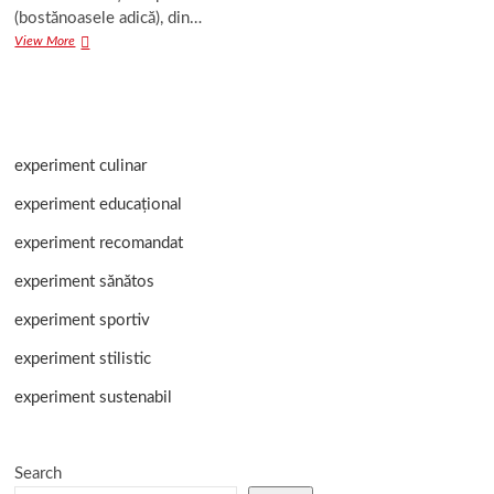
(bostănoasele adică), din…
Fantezii
View More
de
toamnă.
Cu
dovleac.
experiment culinar
experiment educațional
experiment recomandat
experiment sănătos
experiment sportiv
experiment stilistic
experiment sustenabil
Search