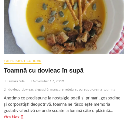
EXPERIMENT CULINAR
Toamnă cu dovleac în supă
Tamara Silai
November 17, 2019
dovleac
dovleac clepsidră
mancare
reteta
supa
supa-crema
toamna
Anotimp ce predispune la nostalgie poeți și primari, gospodine
și corporatiști deopotrivă, toamna ne răscolește memoria
gustativ-afectivă de unde scoate la lumină câte o plăcintă…
Toamnă
View More
cu
dovleac