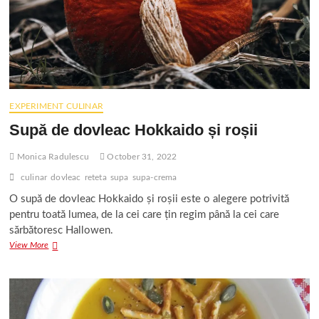
EXPERIMENT CULINAR
Supă de dovleac Hokkaido și roșii
Monica Radulescu
October 31, 2022
culinar
dovleac
reteta
supa
supa-crema
O supă de dovleac Hokkaido și roșii este o alegere potrivită
pentru toată lumea, de la cei care țin regim până la cei care
sărbătoresc Hallowen.
Supă
View More
de
dovleac
Hokkaido
și
roșii