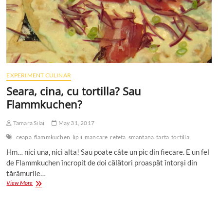
EXPERIMENT CULINAR
Seara, cina, cu tortilla? Sau
Flammkuchen?
Tamara Silai
May 31, 2017
ceapa
flammkuchen
lipii
mancare
reteta
smantana
tarta
tortilla
Hm… nici una, nici alta! Sau poate câte un pic din fiecare. E un fel
de Flammkuchen încropit de doi călători proaspăt întorși din
tărâmurile…
Seara,
View More
cina,
cu
tortilla?
Sau